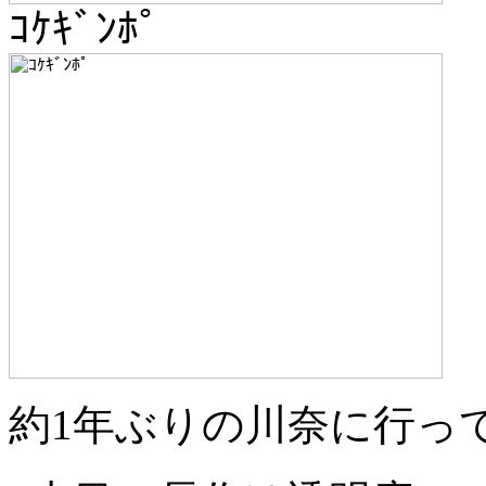
ｺｹｷﾞﾝﾎﾟ
約1年ぶりの川奈に行っ