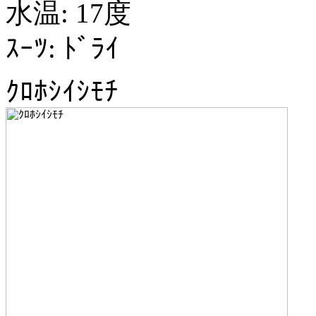
水温: 17度
ｽｰﾂ: ﾄﾞﾗｲ
ｸﾛﾎｼｲｼﾓﾁ