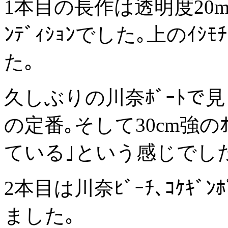
1本目の長作は透明度20
ﾝﾃﾞｨｼｮﾝでした｡上のｲ
た｡
久しぶりの川奈ﾎﾞｰﾄで見
の定番｡そして30cm強のｵ
ている｣という感じでし
2本目は川奈ﾋﾞｰﾁ､ｺｹｷ
ました｡