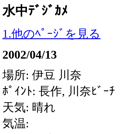
水中ﾃﾞｼﾞｶﾒ
1.他のﾍﾟｰｼﾞを見る
2002/04/13
場所: 伊豆 川奈
ﾎﾟｲﾝﾄ: 長作, 川奈ﾋﾞｰﾁ
天気: 晴れ
気温: