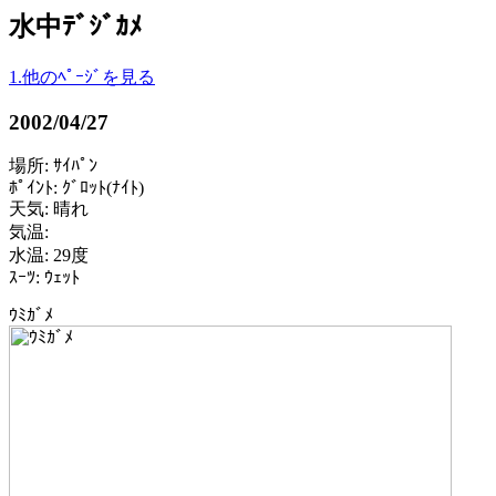
水中ﾃﾞｼﾞｶﾒ
1.他のﾍﾟｰｼﾞを見る
2002/04/27
場所: ｻｲﾊﾟﾝ
ﾎﾟｲﾝﾄ: ｸﾞﾛｯﾄ(ﾅｲﾄ)
天気: 晴れ
気温:
水温: 29度
ｽｰﾂ: ｳｪｯﾄ
ｳﾐｶﾞﾒ