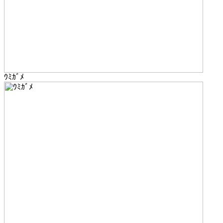
ｳﾐｶﾞﾒ