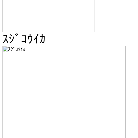
ｽｼﾞｺｳｲｶ