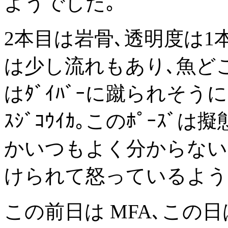
ようでした｡
2本目は岩骨､透明度は1
は少し流れもあり､魚ど
はﾀﾞｲﾊﾞｰに蹴られそ
ｽｼﾞｺｳｲｶ｡このﾎﾟｰｽ
かいつもよく分からないの
けられて怒っているよう
この前日は MFA､この日はﾌ