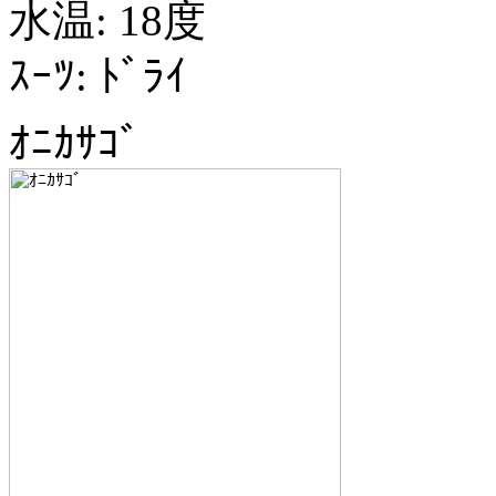
水温: 18度
ｽｰﾂ: ﾄﾞﾗｲ
ｵﾆｶｻｺﾞ