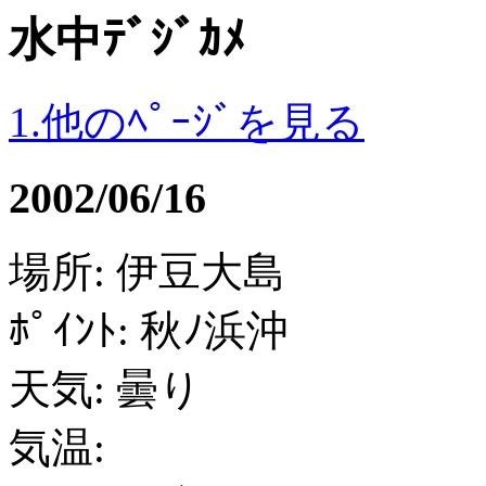
水中ﾃﾞｼﾞｶﾒ
1.他のﾍﾟｰｼﾞを見る
2002/06/16
場所: 伊豆大島
ﾎﾟｲﾝﾄ: 秋ﾉ浜沖
天気: 曇り
気温: