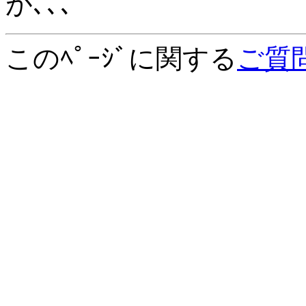
が､､､
このﾍﾟｰｼﾞに関する
ご質