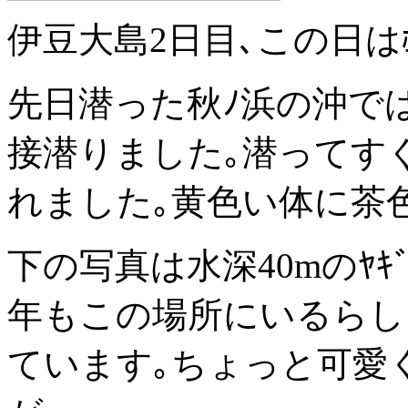
伊豆大島2日目､この日はﾎ
先日潜った秋ﾉ浜の沖ではｳ
接潜りました｡潜ってすぐに
れました｡黄色い体に茶
下の写真は水深40mのﾔｷﾞ
年もこの場所にいるらしく
ています｡ちょっと可愛