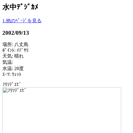
水中ﾃﾞｼﾞｶﾒ
1.他のﾍﾟｰｼﾞを見る
2002/09/13
場所: 八丈島
ﾎﾟｲﾝﾄ: ｲﾃﾞｻﾘ
天気: 晴れ
気温:
水温: 28度
ｽｰﾂ: ｳｪｯﾄ
ﾌﾘｿﾃﾞｴﾋﾞ