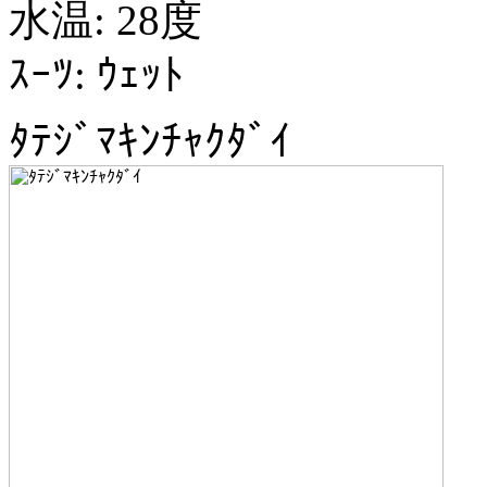
水温: 28度
ｽｰﾂ: ｳｪｯﾄ
ﾀﾃｼﾞﾏｷﾝﾁｬｸﾀﾞｲ