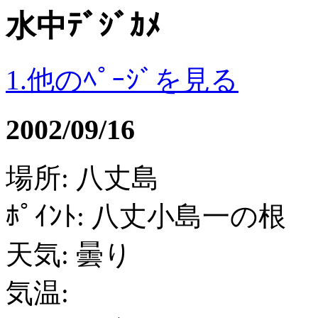
水中ﾃﾞｼﾞｶﾒ
1.他のﾍﾟｰｼﾞを見る
2002/09/16
場所: 八丈島
ﾎﾟｲﾝﾄ: 八丈小島一の根
天気: 曇り
気温: