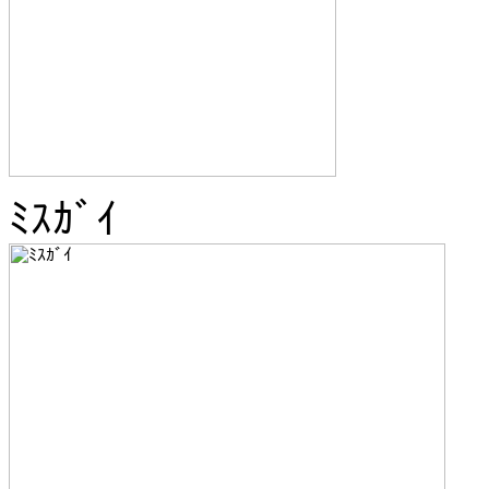
ﾐｽｶﾞｲ