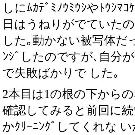
しにﾑｶﾃﾞﾐﾉｳﾐｳｼやﾄｳｼ
日はうねりがでていたの
した｡動かない被写体だった
ﾝｼﾞしたのですが､自
で失敗ばかりで した｡
2本目は1の根の下からのｺｰｽ
確認してみると前回に続い
かｸﾘｰﾆﾝｸﾞしてくれ