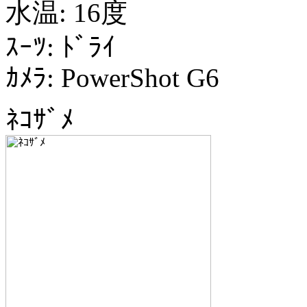
水温: 16度
ｽｰﾂ: ﾄﾞﾗｲ
ｶﾒﾗ: PowerShot G6
ﾈｺｻﾞﾒ