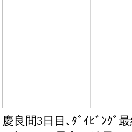
慶良間3日目､ﾀﾞｲﾋﾞﾝ