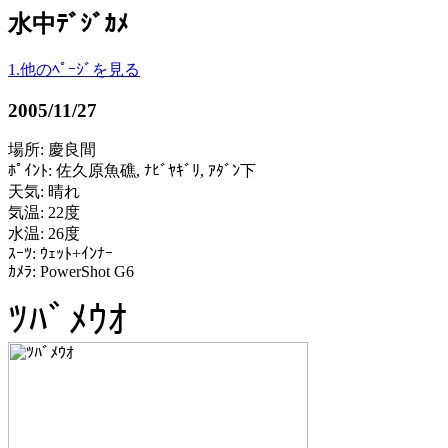
水中ﾃﾞｼﾞｶﾒ
1.他のﾍﾟｰｼﾞを見る
2005/11/27
場所: 慶良間
ﾎﾟｲﾝﾄ: 佐久原魚礁, ﾅﾋﾞﾔｷﾞﾘ, ｱﾀﾞﾝ下
天気: 晴れ
気温: 22度
水温: 26度
ｽｰﾂ: ｳｪｯﾄ+ｲﾝﾅｰ
ｶﾒﾗ: PowerShot G6
ﾂﾊﾞﾒｳｵ