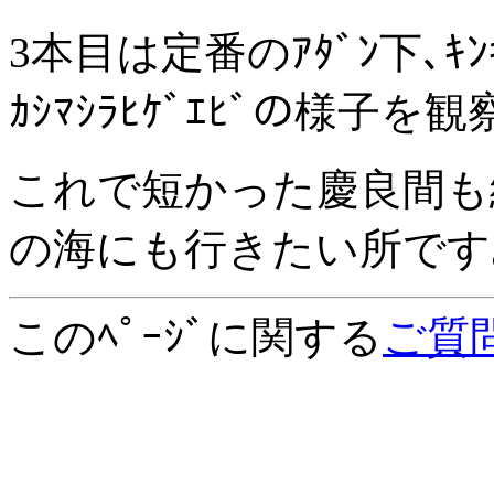
3本目は定番のｱﾀﾞﾝ下､ｷﾝｷ
ｶｼﾏｼﾗﾋｹﾞｴﾋﾞの様子
これで短かった慶良間も
の海にも行きたい所です
このﾍﾟｰｼﾞに関する
ご質