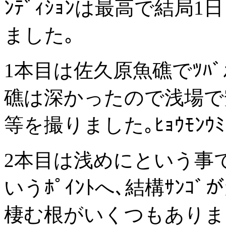
ﾝﾃﾞｨｼｮﾝは最高で結
ました｡
1本目は佐久原魚礁でﾂﾊ
礁は深かったので浅場で安
等を撮りました｡ﾋｮｳﾓﾝ
2本目は浅めにという事でﾆｼ
いうﾎﾟｲﾝﾄへ､結構ｻﾝｺﾞが
棲む根がいくつもありま