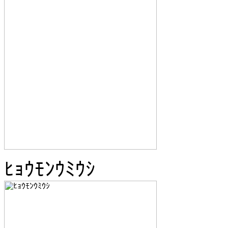
ﾋｮｳﾓﾝｳﾐｳｼ