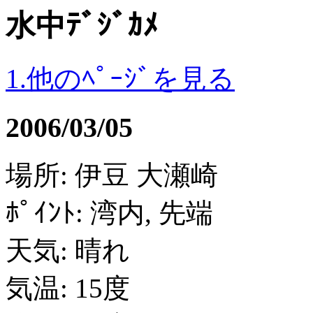
水中ﾃﾞｼﾞｶﾒ
1.他のﾍﾟｰｼﾞを見る
2006/03/05
場所: 伊豆 大瀬崎
ﾎﾟｲﾝﾄ: 湾内, 先端
天気: 晴れ
気温: 15度