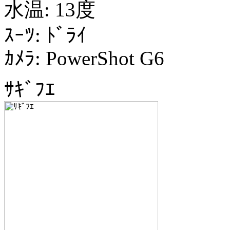
水温: 13度
ｽｰﾂ: ﾄﾞﾗｲ
ｶﾒﾗ: PowerShot G6
ｻｷﾞﾌｴ