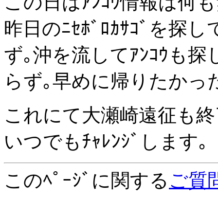
この日はｱﾝｺｳ情報は何
昨日のﾆｾﾎﾞﾛｶｻｺﾞを
ず｡沖を流してｱﾝｺｳも
らず｡早めに帰りたかっ
これにて大瀬崎遠征も終了
いつでもﾁｬﾚﾝｼﾞします｡
このﾍﾟｰｼﾞに関する
ご質