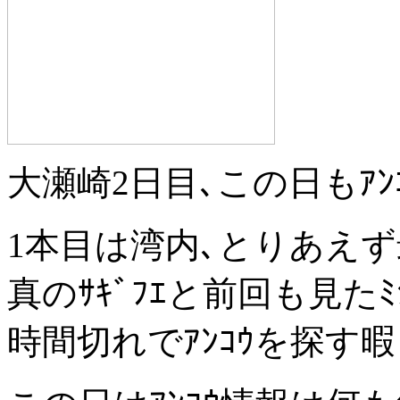
大瀬崎2日目､この日もｱ
1本目は湾内､とりあえ
真のｻｷﾞﾌｴと前回も見たﾐ
時間切れでｱﾝｺｳを探す暇も