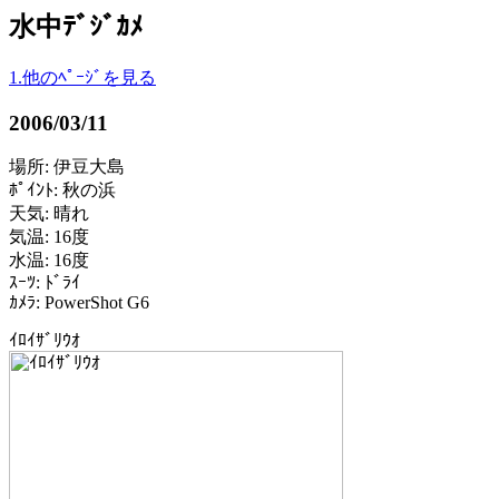
水中ﾃﾞｼﾞｶﾒ
1.他のﾍﾟｰｼﾞを見る
2006/03/11
場所: 伊豆大島
ﾎﾟｲﾝﾄ: 秋の浜
天気: 晴れ
気温: 16度
水温: 16度
ｽｰﾂ: ﾄﾞﾗｲ
ｶﾒﾗ: PowerShot G6
ｲﾛｲｻﾞﾘｳｵ