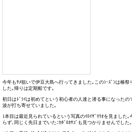
今年もｻﾒ狙いで伊豆大島へ行ってきました｡このｼｰｽﾞﾝは椿祭
した｡帰りは定期船です｡
初日はﾄﾞﾗｲは初めてという初心者の人達と潜る事になったので
波が打ち寄せていました｡
1本目は最近見られているという写真のｲﾛｲｻﾞﾘｳｵを見ました｡今ｼ
らず､同じく先日までいたﾆｾﾎﾞﾛｶｻｺﾞも見つかりませんでした｡