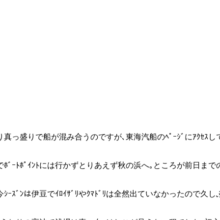
り真っ盛りで船が混み合うのですが､東海汽船のﾍﾟｰｼﾞにｱｸｾｽ
ﾎﾞｰﾄﾎﾟｲﾝﾄには行かずとりあえず秋の浜へ｡ところが前日まで
ｰｽﾞﾝは伊豆でｲﾛｲｻﾞﾘやｸﾏﾄﾞﾘは全然出ていなかったので久し