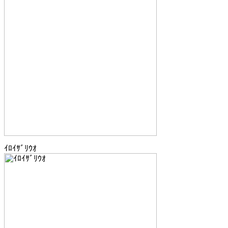
ｲﾛｲｻﾞﾘｳｵ