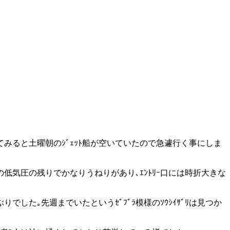
してみると土曜朝のｼﾞｪｯﾄ船が空いていたので急遽行く事にしま
の低気圧の残りでかなりうねりがあり､ｴﾝﾄﾘｰ口には時折大きな
ぶりでした｡先週までいたというｾﾞﾌﾞﾗ模様のｿｳｼｲｻﾞﾘは見つか