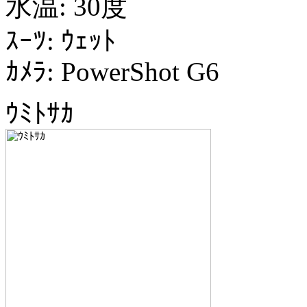
水温: 30度
ｽｰﾂ: ｳｪｯﾄ
ｶﾒﾗ: PowerShot G6
ｳﾐﾄｻｶ