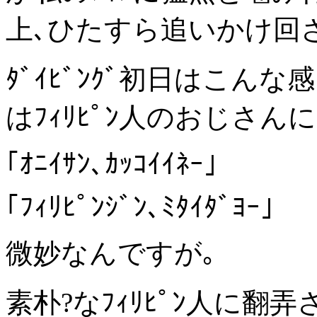
上､ひたすら追いかけ回
ﾀﾞｲﾋﾞﾝｸﾞ初日はこん
はﾌｨﾘﾋﾟﾝ人のおじさ
｢ｵﾆｲｻﾝ､ｶｯｺｲｲﾈｰ｣
｢ﾌｨﾘﾋﾟﾝｼﾞﾝ､ﾐﾀｲﾀﾞﾖｰ｣
微妙なんですが｡
素朴?なﾌｨﾘﾋﾟﾝ人に