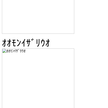
ｵｵﾓﾝｲｻﾞﾘｳｵ