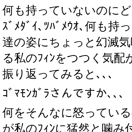
何も持っていないのにどん
ｽﾞﾒﾀﾞｲ､ﾂﾊﾞﾒｳｵ､
達の姿にちょっと幻滅気
る私のﾌｨﾝをつつく気配が､
振り返ってみると､､､
ｺﾞﾏﾓﾝｶﾞﾗさんですか､､､
何をそんなに怒っているのか
が私のﾌｨﾝに猛然と噛み