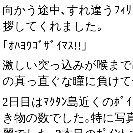
向かう途中､すれ違うﾌｨﾘﾋ
拶してくれました｡
｢ｵﾊﾖｳｺﾞｻﾞｲﾏｽ!!｣
激しい突っ込みが喉まで
の真っ直ぐな瞳に負けて
2日目はﾏｸﾀﾝ島近くのﾎ
き物の数でした｡特に写真