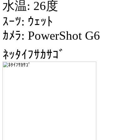
水温: 26度
ｽｰﾂ: ｳｪｯﾄ
ｶﾒﾗ: PowerShot G6
ﾈｯﾀｲﾌｻｶｻｺﾞ