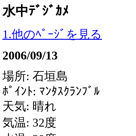
水中ﾃﾞｼﾞｶﾒ
1.他のﾍﾟｰｼﾞを見る
2006/09/13
場所: 石垣島
ﾎﾟｲﾝﾄ: ﾏﾝﾀｽｸﾗﾝﾌﾞﾙ
天気: 晴れ
気温: 32度