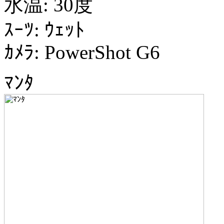
水温: 30度
ｽｰﾂ: ｳｪｯﾄ
ｶﾒﾗ: PowerShot G6
ﾏﾝﾀ