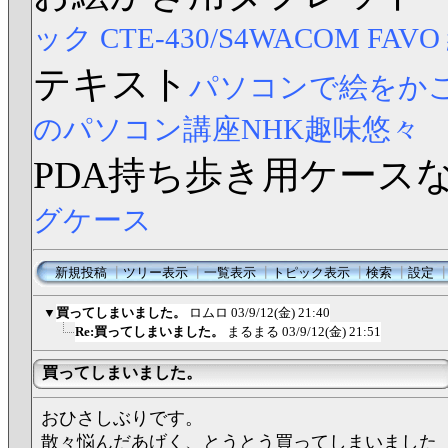
ック CTE-430/S4
WACOM FAV
テキスト
パソコンで絵をか
のパソコン講座NHK趣味悠々
PDA持ち歩き用ケース
グケース
新規投稿
┃
ツリー表示
┃
一覧表示
┃
トピック表示
┃
検索
┃
設定
▼
買ってしまいました。
ロムロ
03/9/12(金) 21:40
Re:買ってしまいました。
まるまる
03/9/12(金) 21:51
買ってしまいました。
おひさしぶりです。
散々悩んだあげく、とうとう買ってしまいました