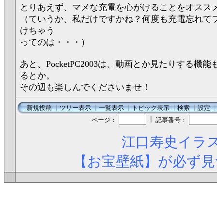
とりあえず、マメな充電を心がけることをオスス
（ていうか、私だけですかね？何度も充電忘れて
けちゃう
ってのは・・・）
あと、PocketPC2003は、動画とか見たりする機
るとか。
その辺も楽しんでくださいませ！
新規投稿
┃
ツリー表示
┃
一覧表示
┃
トピック表示
┃
検索
┃
設定
┃
ページ：
記事番号：
江口寿史イラス
【お宝壁紙】が必ず見