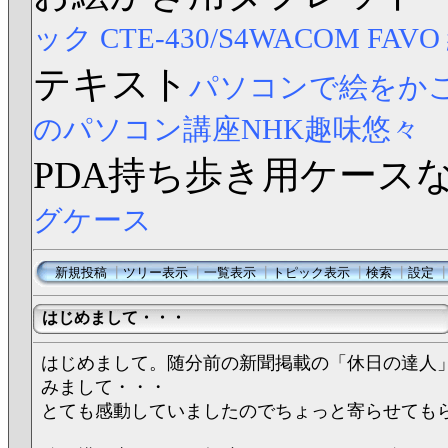
ック CTE-430/S4
WACOM FAV
テキスト
パソコンで絵をか
のパソコン講座NHK趣味悠々
PDA持ち歩き用ケース
グケース
新規投稿
┃
ツリー表示
┃
一覧表示
┃
トピック表示
┃
検索
┃
設定
はじめまして・・・
はじめまして。随分前の新聞掲載の「休日の達人
みまして・・・
とても感動していましたのでちょっと寄らせても