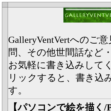
GalleryVentVer
問、その他世間話など
お気軽に書き込みして
リックすると、書き込
す。
【パソコンで絵を描く/