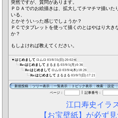
突然ですが、質問があります。
ＰＤＡでのお絵描きは、拡大してチマチマ描いた
いる、
とかそういった感じでしょうか？
ＰＣでタブレットを使って描くのとはやはり大き
か？
もしよければ教えてください。
▼
はじめまして
ロムロ
03/8/31(日) 20:02
≪
Re:はじめまして
まるまる
03/9/1(月) 0:36
Re:はじめまして
ロムロ
03/9/4(木) 18:26
Re:はじめまして
まるまる
03/9/7(日) 17:21
新規投稿
┃
ツリー表示
┃
一覧表示
┃
トピック表示
┃
検索
┃
設定
┃
ページ：
記事番号：
江口寿史イラス
【お宝壁紙】が必ず見