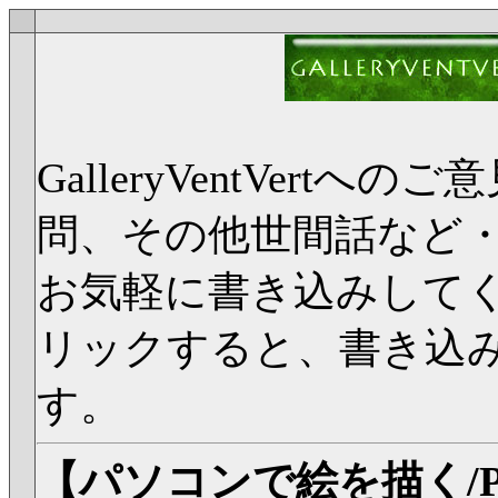
GalleryVentVer
問、その他世間話など
お気軽に書き込みして
リックすると、書き込
す。
【パソコンで絵を描く/