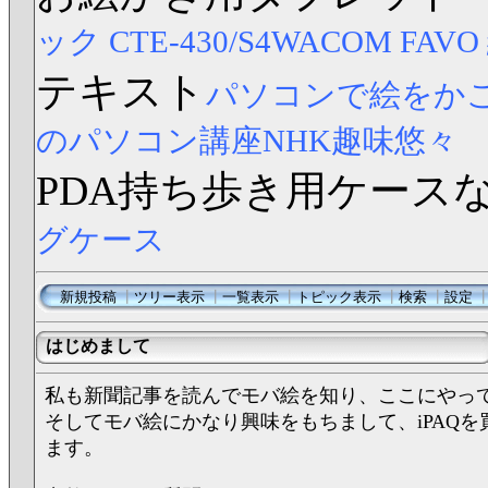
ック CTE-430/S4
WACOM FAV
テキスト
パソコンで絵をか
のパソコン講座NHK趣味悠々
PDA持ち歩き用ケース
グケース
新規投稿
┃
ツリー表示
┃
一覧表示
┃
トピック表示
┃
検索
┃
設定
はじめまして
私も新聞記事を読んでモバ絵を知り、ここにやっ
そしてモバ絵にかなり興味をもちまして、iPAQを
ます。