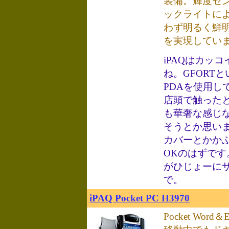
装備。輝度セ
ックライトによ
わず明るく鮮
を実現してい
iPAQはカッ
ね。GFORT
PDAを使用して
店頭で触った
も華奢な感じ
そうとか思い
カバーとかか
OKのはずで
がひじょーに
で。
iPAQ Pocket PC H3970
Pocket Wor