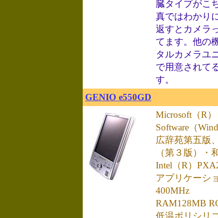
臓タイプがこ
真ではわかり
返すとカメラ
てます。他の
タルカメラユ
で用意されて
す。
GENIO e550GD
Microsoft（R） 
Software（Wi
広辞苑第五版
（第３版）・
Intel（R）PXA
アプリケーシ
400MHz
RAM128MB R
低温ポリシリコン