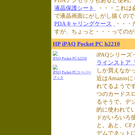
PDAアクセサリもあると便利。
液晶保護シート
・・・これは
で液晶画面にがしがし描くので
PDAキャリングケース
・・・
すが、ちょっと・・・ってのが
HP iPAQ Pocket PC h2210
iPAQシリーズ
iPAQ Pocket PC h2210
ラインストア「hp 
しか買えなか
iPAQ Pocket PCスーパー
近はAmazo
ブック
れてるようです
つのカードス
るそうで。デ
的に使われて
ドがいろいろ
と。あと、CF
デムでネット