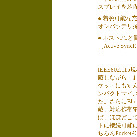
スプレイを装
● 着脱可能な
オンバッテリ
● ホストPC
（Active Syn
IEEE802.1
蔵しながら、わ
ケットにもす
ンパクトサイ
た。さらにBlue
蔵、対応携帯
ば、ほぼどこ
トに接続可能
ちろんPocke