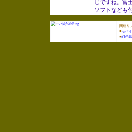
じですね。富
ソフトなども
関連リ
■
モバイ
■
幻色鉛