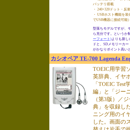
バッテリ搭載
・ 240×320ドット・
・ USBホスト機能を
でUSB機器に接続可能
型落ちモデルですが、
ら充分です。というか
ーフォート)
よりも新し
ドと、SDメモリーカー
がかなりポイント高い
カシオペア TE-700 Lagenda Engli
TOEIC用学
英辞典、イヤ
「TOEIC Te
編」と「ジー
（第3版）／
典」を収録した
ニング用のイ
した。画面の
替えは片手で