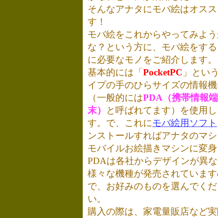
そんなアナタにモバ絵はオスス
す！
モバ絵をこれからやってみよう
な？という方に、モバ絵をする
に必要なモノをご紹介します。
基本的には「
PocketPC
」とい
イプの手のひらサイズの情報機
（一般的には
PDA（携帯情報端
末）
と呼ばれてます）を使用し
す。で、これに
モバ絵用ソフト
ンストールすればアナタのマシ
モバイルお絵描きマシンに変身
PDAは各社からデザインが異
様々な機種が発売されています
で、お好みのものを選んでくだ
い。
購入の際は、家電量販店など実