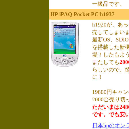
一級品です。
HP iPAQ Pocket PC h1937
h1920が、
売してしまい
最新OS、SD
を搭載した新
場！したもよ
またしても
20
らしいので、
に！
19800円キャ
2000台売り
ただいまは24
です。でも安
日本hpのオン