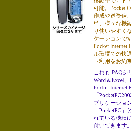
移動中でもド
可能。Pocket 
作成や送受信、
単。様々な機
り使いやすくな
ケーションで
Pocket Intern
ル環境での快
ト利用をお約
これもiPAQシリ
Word＆Excel、P
Pocket Interne
「PocketPC
プリケーショ
「PocketP
れている機種
付いてきます