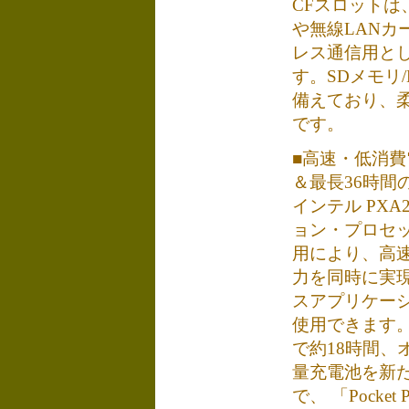
CFスロットは
や無線LANカ
レス通信用とし
す。SDメモリ
備えており、
です。
■高速・低消費
＆最長36時間
インテル PXA
ョン・プロセッサ
用により、高速
力を同時に実
スアプリケー
使用できます。
で約18時間、
量充電池を新
で、 「Pocket