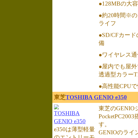
●128MBの
●約20時間※
ライフ
●SD/CFカー
備
●ワイヤレス
●屋内でも屋
透過型カラーT
●高性能CPU
東芝
TOSHIBA GENIO e350
東芝のGENI
TOSHIBA
PocketPC2
GENIO e350
す。
e350は薄型軽量
GENIOのラ
のエントリーモ