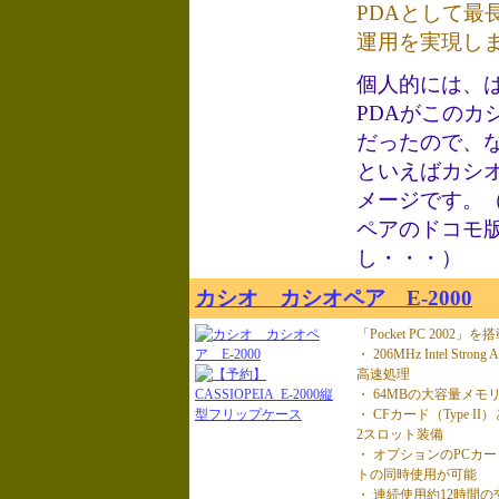
PDAとして最
運用を実現し
個人的には、
PDAがこのカ
だったので、な
といえばカシ
メージです。（
ペアのドコモ
し・・・）
カシオ カシオペア E-2000
「Pocket PC 2002」を
・ 206MHz Intel S
高速処理
・ 64MBの大容量メモリ
・ CFカード（Type I
2スロット装備
・ オプションのPCカ
トの同時使用が可能
・ 連続使用約12時間