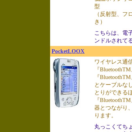
型
（反射型、フ
き）
こちらは、電
ンドルされて
PocketLOOX
ワイヤレス通
『Bluetoot
『Bluetoot
とケーブルな
とりができる
『Bluetoot
器とつながり
ります。
丸っこくてち