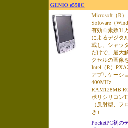
GENIO e550C
Microsoft（R） 
Software（Wi
有効画素数31万
によるデジタ
載し、シャッ
だけで、最大解像
クセルの画像
Intel（R）PXA
アプリケーシ
400MHz
RAM128MB 
ポリシリコンTF
（反射型、フ
き）
PocketPC