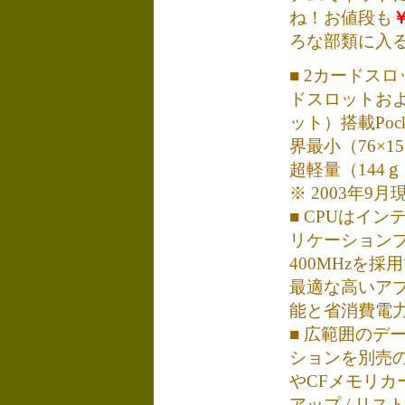
ね！お値段も
￥
ろな部類に入
■ 2カードスロ
ドスロットおよ
ット）搭載Poc
界最小（76×15
超軽量（144
※ 2003年9月
■ CPUはインテ
リケーション
400MHzを
最適な高いア
能と省消費電
■ 広範囲のデ
ションを別売の
やCFメモリカ
アップ / リス