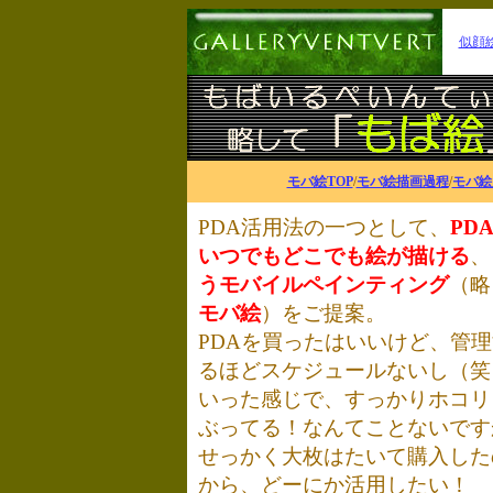
似顔
モバ絵TOP
/
モバ絵描画過程
/
モバ絵
PDA活用法の一つとして、
PD
いつでもどこでも絵が描ける
、
うモバイルペインティング
（略
モバ絵
）をご提案。
PDAを買ったはいいけど、管
るほどスケジュールないし（笑
いった感じで、すっかりホコリ
ぶってる！なんてことないです
せっかく大枚はたいて購入した
から、どーにか活用したい！