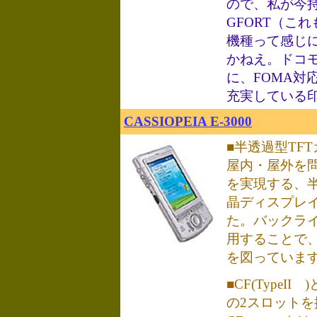
ので、私が今
GFORT（こ
機種って感じ
かねえ。ドコ
に、FOMA対
充実している
CASSIOPEIA E-3000
■半透過型TF
屋内・屋外を
を実現する、半
晶ディスプレイ
た。バックライ
用することで
を図っていま
■CF(TypeII
の2スロットを