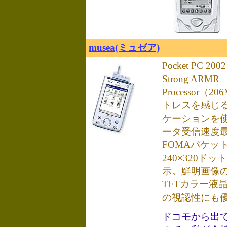
musea(ミュゼア)
Pocket PC 20
Strong ARMR
Processor（
トレスを感じ
ケーションを
ータ受信速度最大
FOMAパケッ
240×320ドット
示。鮮明画像の
TFTカラー液
の視認性にも
ドコモから出