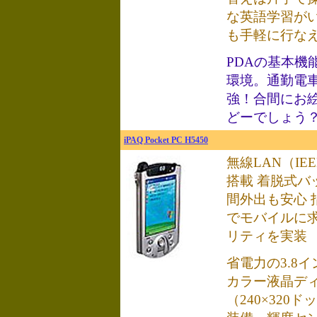
な英語学習が
も手軽に行な
PDAの基本機
環境。通勤電
強！合間にお
どーでしょう
iPAQ Pocket PC H5450
無線LAN（IEEE
搭載 着脱式バ
間外出も安心 
でモバイルに
リティを実装
省電力の3.8イ
カラー液晶デ
（240×320ドッ