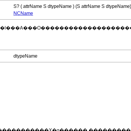
S? ( attrName S dtypeName ) (S attrName S dtypeName
NCName
H���g�l���A���O�����������������
dtypeName
���������������X�g������ ������