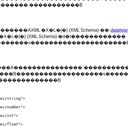
������ �����������B
���AXML �X�L�[�} (XML Schema) ��
datatyp
L�[�} (XML Schema) �d�l������������
��������s���������������������
���A���������������`���������� XM
����B�������������������s����
�������������B
es/string">

es/number">

es/int">

es/float">
