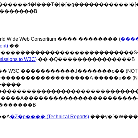
������d�l���T�|�[�g�����������I�[�
�����������B
orld Wide Web Consortium ���� �������� (
�����
nt)
��
����������������������������S
ions to W3C)
�� �Q���������������B
W3C �����������J�������o�� (NOTE
������������������A �����o�� (N
�����
����������������������������
�����A�����������������������
�������B
��A
�Z�p���� (Technical Reports)
���y�[�W��