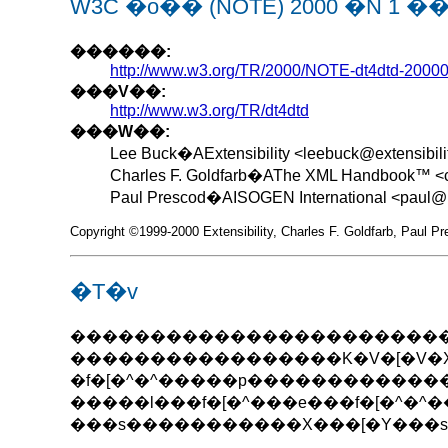
W3C �o�� (NOTE) 2000 �N 1 �
������:
http://www.w3.org/TR/2000/NOTE-dt4dtd-2000
���V��:
http://www.w3.org/TR/dt4dtd
���W��:
Lee Buck�AExtensibility <leebuck@extensibili
Charles F. Goldfarb�AThe XML Handbook™ <
Paul Prescod�AISOGEN International <paul@
Copyright ©1999-2000 Extensibility, Charles F. Goldfarb, Paul Pr
�T�v
�������������������������d�
�����������������K�V�[�V�X�
�f�[�^�^�����p������������
�����l���f�[�^���e���f�[�^
���s�����������X���[�Y��