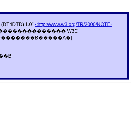
DT4DTD) 1.0"
<http://www.w3.org/TR/2000/NOTE-
�������������� W3C
��������B�����A�|
��B