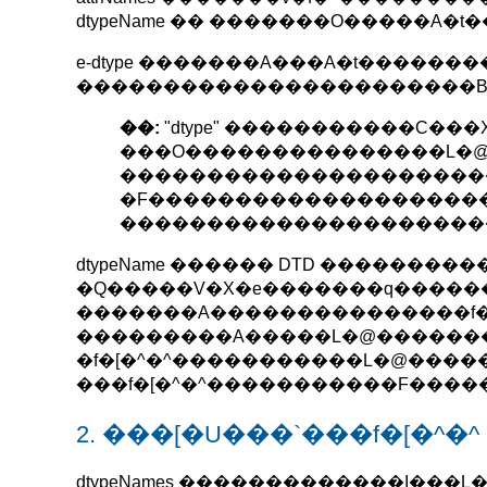
dtypeName �� �������O�����A�
e-dtype �������A���A�t�����
�����������������������Bdty
��:
"dtype" �����������C�
���O���������������L�@�
���������������������
�F��������������������
����������������������
dtypeName ������ DTD ������
�Q�����V�X�e�������q����
�������A���������������f�
���������A�����L�@����������
�f�[�^�^�����������L�@����
���f�[�^�^�����������F���
2. ���[�U���`���f�[�^�^
dtypeNames �������������I��