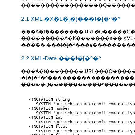
�����������������Q������
2.1 XML �X�L�[�}���f�[�^�^
���A�t�������� URI �Q�����Q����
���������A�K�������n�� XML �X�
�����l���f�[�^���e�������
2.2 XML-Data ���f�[�^�^
���A�t�������� URI ���Q����
�f�[�^�^�����������������
�����Q�����������s������
<!NOTATION string

   SYSTEM "urn:schemas-microsoft-com:datatyp
<!NOTATION number

   SYSTEM "urn:schemas-microsoft-com:datatyp
<!NOTATION int

   SYSTEM "urn:schemas-microsoft-com:datatyp
<!NOTATION float

   SYSTEM "urn:schemas-microsoft-com:datatyp