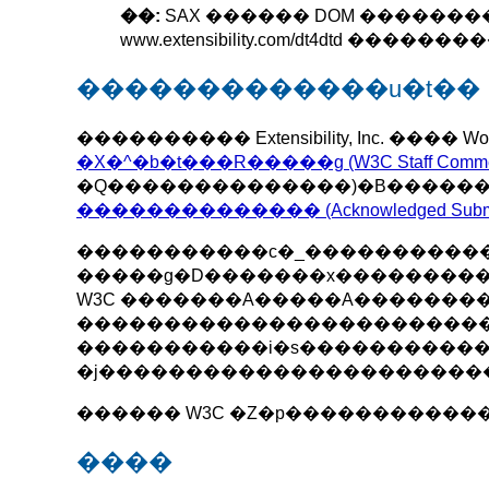
��:
SAX ������ DOM �������
www.extensibility.com/dt4dtd ����
�������������u�t��
���������� Extensibility, Inc. ���� W
�X�^�b�t���R�����g (W3C Staff Comme
�Q��������������)�B�����
�������������� (Acknowledged Submiss
�����������c�_������������ 
�����g�D�������x���������
W3C �������A�����A�������
�����������������������
�����������i�s����������
�j����������������������
������ W3C �Z�p�����������
����