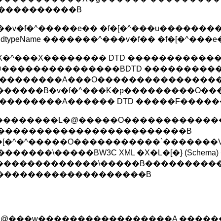
t�����������B
����v�f�^�����e�� �f�[�^���u�����
peName �������^���v�f�� �f�[�^��
��X�^���X�������� DTD �����������
��������������BDTD �����������
��������A���O���������������
�����B�v�f�^���K�p���������O��
�������A������ DTD �����F�����
�����������L�@�����O������������
�������������������������B
[�^�^�����O�����������`�������
���\�����BW3C XML �X�L�[�} (Schema
�������������\�����B������������
��������������������B
�L�@���w�����������������A �����