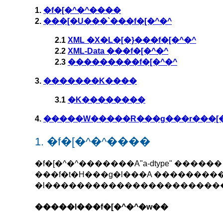
1.
�f�[�^�^����
2.
���[�U���`���f�[�^�^
2.1
XML �X�L�[�}���f�[�^�^
2.2
XML-Data ���f�[�^�^
2.3
���������f�[�^�^
3.
�������K����
3.1
�K��������
4.
�����W�����R���g���r���[
1. �f�[�^�^����
�f�[�^�^�������A"a-dtype" �����
���f�t�H���g�l���A ��������
�l����������������������
�����l���f�[�^�^�w��