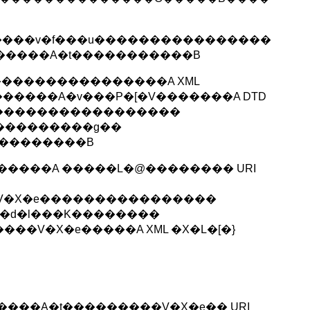
������v�f���u����������������
�e�����A�t�����������B
����������������A XML
����A�v���P�[�V�������A DTD
�����������������
���������g��
��������B
�����A �����L�@�������� URI
V�X�e����������������
) �d�l���K��������
�V�X�e�����A XML �X�L�[�}
����A�t���������V�X�e�� URI