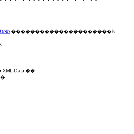
eDefn
���������������������B
B
L-Data ��
��