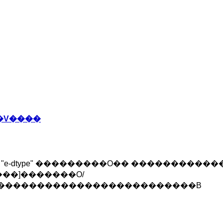
�V����
� "e-dtype" ���������O�� �����������
���]�������O/
�������������������������B