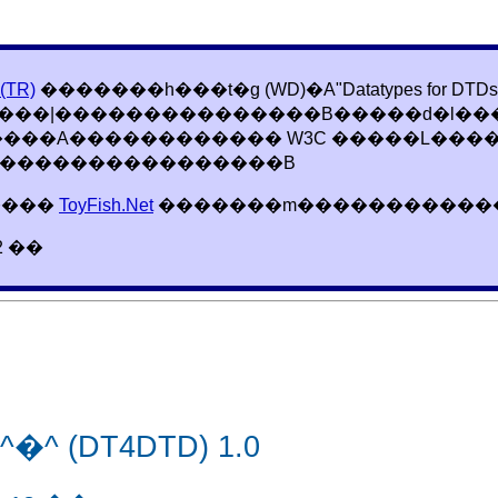
TR)
�������h���t�g (WD)�A"Datatypes for DTDs (
���|���������������B�����d�l��
���A������������ W3C �����L���
�����������������B
����
ToyFish.Net
�������m�����������
2 ��
 (DT4DTD) 1.0