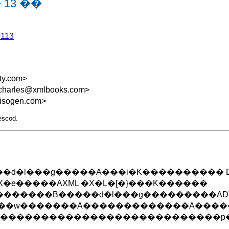
� 13 ��
0113
ty.com>
charles@xmlbooks.com>
isogen.com>
escod.
l���g�����A���i�K���������� DTD �
e�����AXML �X�L�[�}���K������
�������B�����d�l���g���������AD
�^���w�������A�������������A���
�s���������������������������p