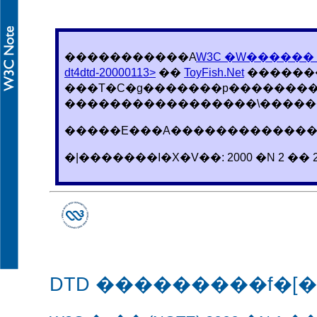
�����������A
W3C �W������ (
dt4dtd-20000113>
��
ToyFish.Net
������
���T�C�g�������p��������
�����������������\����
�����E���A������������
�|�������I�X�V��: 2000 �N 2 �� 
DTD ���������f�[�^�^