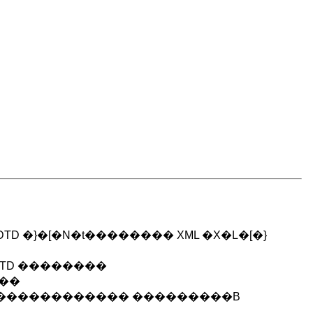
}�[�N�t�������� XML �X�L�[�}
TD ��������
���
������������ ���������B