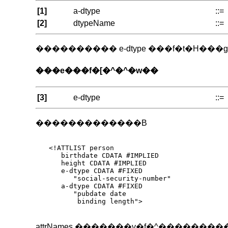
[1]
a-dtype
::=
[2]
dtypeName
::=
���������� e-dtype ���f�t�
���e���f�[�^�^�w��
[3]
e-dtype
::=
�������������B
<!ATTLIST person

   birthdate CDATA #IMPLIED

   height CDATA #IMPLIED

   e-dtype CDATA #FIXED

      "social-security-number"

   a-dtype CDATA #FIXED

      "pubdate date

       binding length">

attrNames �������v�f�^����