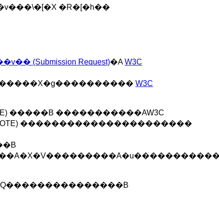
v���\�[�X �R�[�h��
v�� (Submission Request)
�A
W3C
�����X�g����������
W3C
) �����B �����������AW3C
OTE) ����������������������
��B
��A�X�V���������A�u�����������
�Q���������������B