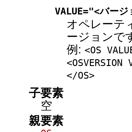
VALUE="<バージ
オペレーテ
ージョンで
例:
<OS VALU
<OSVERSION 
</OS>
子要素
空
親要素