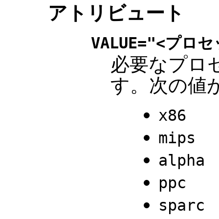
アトリビュート
VALUE="<プロ
必要なプロ
す。次の値
x86
mips
alpha
ppc
sparc