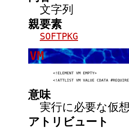
文字列
親要素
SOFTPKG
VM
 <!ELEMENT VM EMPTY>              
意味
実行に必要な仮
アトリビュート