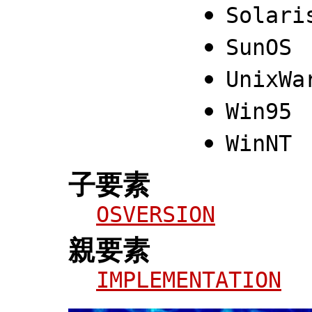
Solari
SunOS
UnixWa
Win95
WinNT
子要素
OSVERSION
親要素
IMPLEMENTATION