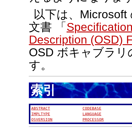
以下は、Microso
文書 「
Specificatio
Description (OSD) 
OSD ボキャブラ
す。
索引
ABSTRACT
CODEBASE
IMPLTYPE
LANGUAGE
OSVERSION
PROCESSOR