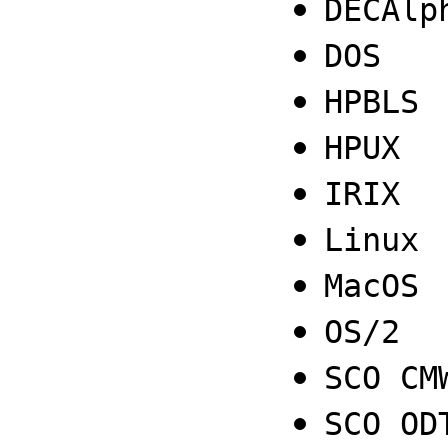
DECAlp
DOS
HPBLS
HPUX
IRIX
Linux
MacOS
OS/2
SCO CM
SCO OD