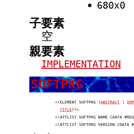
680x0
子要素
空
親要素
IMPLEMENTATION
SOFTPKG
 <!ELEMENT SOFTPKG (
ABSTRACT
 | 
IM
TITLE
)*>                       
 <!ATTLIST SOFTPKG NAME CDATA #REQ