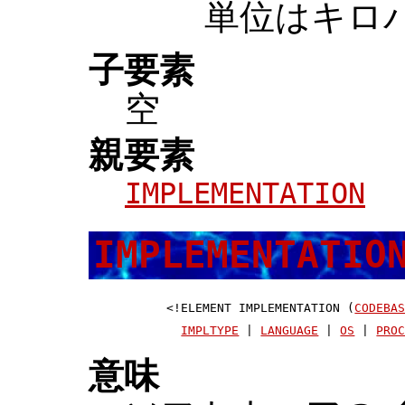
単位はキロ
子要素
空
親要素
IMPLEMENTATION
IMPLEMENTATIO
 <!ELEMENT IMPLEMENTATION (
CODEBA
IMPLTYPE
 | 
LANGUAGE
 | 
OS
 | 
PRO
意味