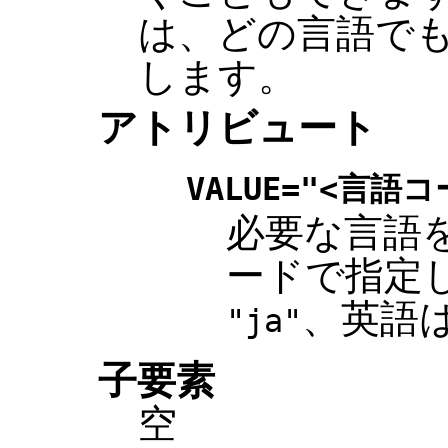
は、どの言語で
します。
アトリビュート
VALUE="<言語コ
必要な言語を
ードで指定
、英語
"ja"
子要素
空