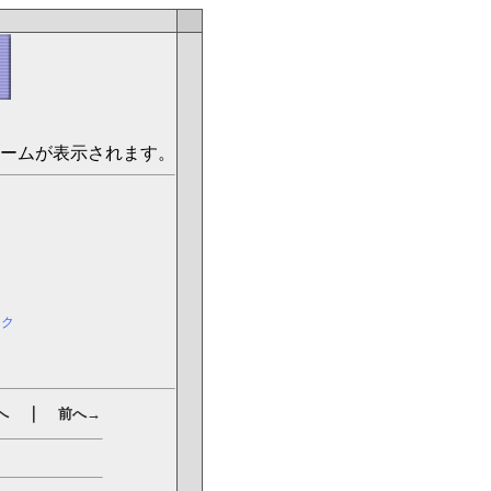
ームが表示されます。
ック
｜
へ
前へ→