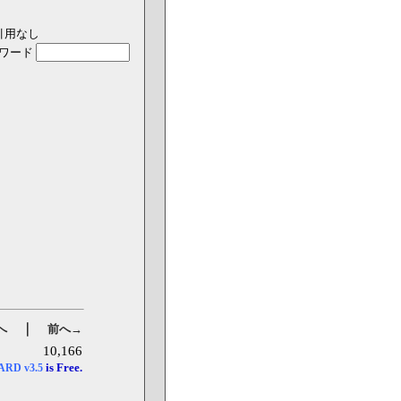
引用なし
ワード
｜
へ
前へ→
10,166
is Free.
OARD
v3.5