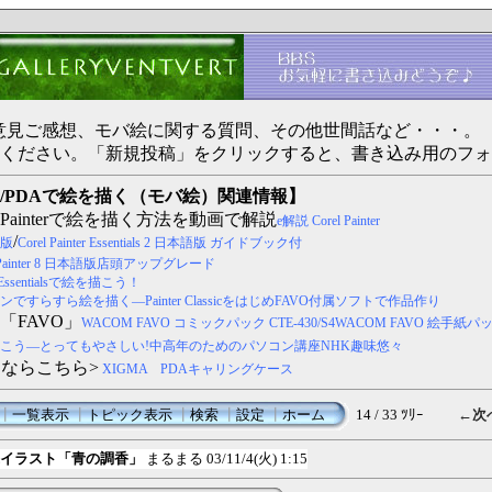
ertへのご意見ご感想、モバ絵に関する質問、その他世間話など・・・。
ください。「新規投稿」をクリックすると、書き込み用のフォ
/PDAで絵を描く（モバ絵）関連情報】
Painterで絵を描く方法を動画で解説
e解説 Corel Painter
/
本語版
Corel Painter Essentials 2 日本語版 ガイドブック付
l Painter 8 日本語版店頭アップグレード
c・Essentialsで絵を描こう！
すらすら絵を描く―Painter ClassicをはじめFAVO付属ソフトで作品作り
「FAVO」
WACOM FAVO コミックパック CTE-430/S4
WACOM FAVO 絵手紙パ
こう―とってもやさしい!中高年のためのパソコン講座NHK趣味悠々
スならこちら>
XIGMA PDAキャリングケース
┃
一覧表示
┃
トピック表示
┃
検索
┃
設定
┃
ホーム
14 / 33 ﾂﾘｰ
←次
紙イラスト「青の調香」
まるまる
03/11/4(火) 1:15