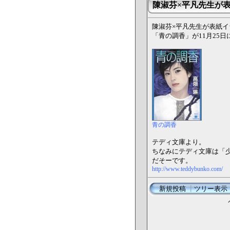
陳淑芬×平凡先生が
陳淑芬×平凡先生が表紙
「青の調香」が11月25
青の調香
テディ文庫より。
ちなみにテディ文庫は「
だそーです。
http://www.teddybunko.com/
新規投稿
┃
ツリー表示