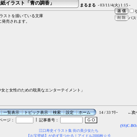
表紙イラスト「青の調香」
まるまる
- 03/11/4(火) 1:15 -
イラストを描いている文庫
パス
日に発売されます。
少女と女性のための耽美なエンターテイメント」
┃
一覧表示
┃
トピック表示
┃
検索
┃
設定
┃
ホーム
14 / 33 ﾂﾘｰ
←次
┃
ページ：
記事番号：
(SS)C-B
江口寿史イラスト集 街の美少女たち
【お宝壁紙】が必ず見つかる！アイドル2000枚☆彡