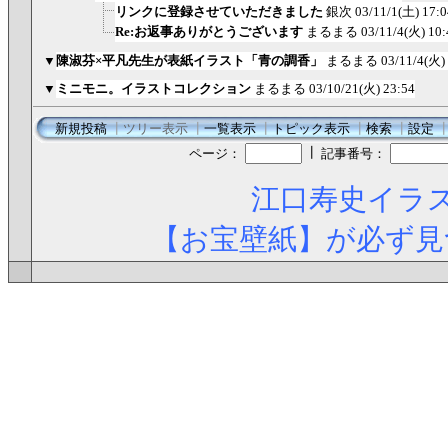
リンクに登録させていただきました
銀次
03/11/1(土) 17:0
Re:お返事ありがとうございます
まるまる
03/11/4(火) 10:
▼
陳淑芬×平凡先生が表紙イラスト「青の調香」
まるまる
03/11/4(火)
▼
ミニモニ。イラストコレクション
まるまる
03/10/21(火) 23:54
新規投稿
┃
ツリー表示
┃
一覧表示
┃
トピック表示
┃
検索
┃
設定
┃
ページ：
記事番号：
江口寿史イラス
【お宝壁紙】が必ず見