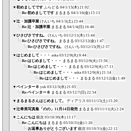
▼
初めましてです
ふらどる
04/1/15(木) 21:02
Re:初めましてです
まるまる
04/1/16(金) 15:13
▼
辻・加護卒業
けんいち
04/1/3(土) 23:44
Re:辻・加護卒業
まるまる
04/1/4(日) 16:46
▼
ひさびさですね。
けんいち
03/12/11(木) 15:44
Re:ひさびさですね。
まるまる
03/12/12(金) 1:47
Re:ひさびさですね。
けんいち
03/12/15(月) 2:57
▼
はじめまして・・・
aska
03/12/9(火) 9:44
Re:はじめまして・・・
まるまる
03/12/9(火) 15:56
Re:はじめまして・・・
まるまる
03/12/9(火) 17:11
Re:はじめまして・・・
aska
03/12/9(火) 21:14
Re:はじめまして・・・
まるまる
03/12/12(金) 1:49
▼
ペインター８
yuk
03/12/3(水) 21:05
Re:ペインター８
まるまる
03/12/7(日) 22:54
▼
まるまるさんはじめまして。
ディアリス
03/11/15(土) 15:20
▼
辻希美写真集「のの」11月14日発売
まるまる
03/11/11(火) 2:24
▼
こんにちは
銀次
03/10/30(木) 13:17
Re:こんにちは
まるまる
03/10/31(金) 1:26
お返事ありがとうございます
銀次
03/10/31(金) 22:12