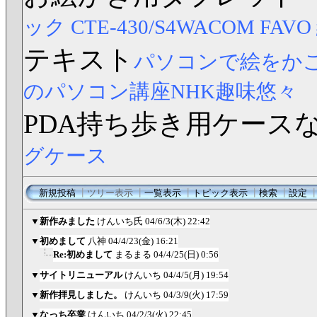
ック CTE-430/S4
WACOM FAV
テキスト
パソコンで絵をか
のパソコン講座NHK趣味悠々
PDA持ち歩き用ケース
グケース
新規投稿
┃
ツリー表示
┃
一覧表示
┃
トピック表示
┃
検索
┃
設定
▼
新作みました
けんいち氏
04/6/3(木) 22:42
▼
初めまして
八神
04/4/23(金) 16:21
Re:初めまして
まるまる
04/4/25(日) 0:56
▼
サイトリニューアル
けんいち
04/4/5(月) 19:54
▼
新作拝見しました。
けんいち
04/3/9(火) 17:59
▼
なっち卒業
けんいち
04/2/3(火) 22:45