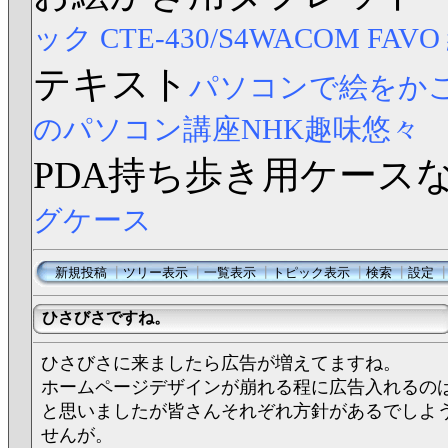
ック CTE-430/S4
WACOM FAV
テキスト
パソコンで絵をか
のパソコン講座NHK趣味悠々
PDA持ち歩き用ケース
グケース
新規投稿
┃
ツリー表示
┃
一覧表示
┃
トピック表示
┃
検索
┃
設定
ひさびさですね。
ひさびさに来ましたら広告が増えてますね。
ホームページデザインが崩れる程に広告入れるの
と思いましたが皆さんそれぞれ方針があるでしよ
せんが。