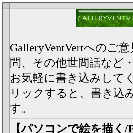
GalleryVentVer
問、その他世間話など
お気軽に書き込みして
リックすると、書き込
す。
【パソコンで絵を描く/