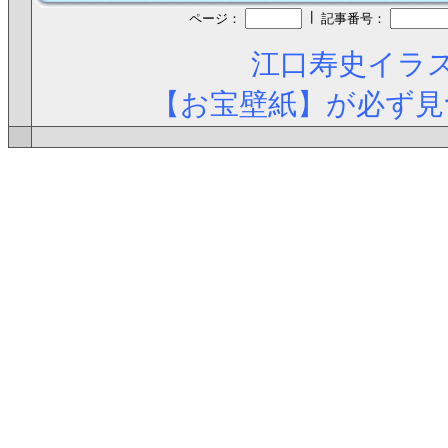
┃
ページ：
記事番号：
江口寿史イラス
【お宝壁紙】が必ず見