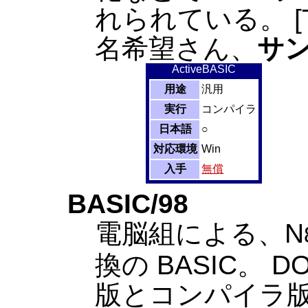
れられている。 [Th
名希望さん、
サ
ActiveBASIC
用途
汎用
実行
コンパイラ
日本語
○
対応環境
Win
入手
無償
BASIC/98
電脳組による、N
換の BASIC。 
版とコンパイラ