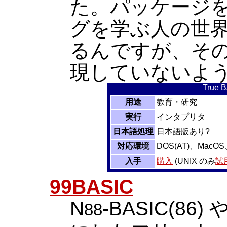
た。パッケージを
グを学ぶ人の世
るんですが、その
現していないよ
True 
用途
教育・研究
実行
インタプリタ
日本語処理
日本語版あり?
対応環境
DOS(AT)、MacOS、
入手
購入
(UNIX のみ
試
99BASIC
N
-BASIC(86)
88