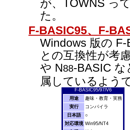
が、TOWNS 
た。
F-BASIC95、F-BAS
Windows 版の F
との互換性が考慮さ
や N
-BASIC
88
属しているよう
F-BASIC95/97/V6
用途
趣味・教育・実務
実行
コンパイラ
日本語
○
対応環境
Win95/NT4