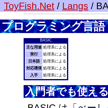
ToyFish.Net
/
Langs
/ B
プログラミング言語「
BASIC
主な用途
処理系による
実行
処理系による
日本語
処理系による
対応環境
処理系による
入手
処理系による
入門者でも使え
BASIC は「べ