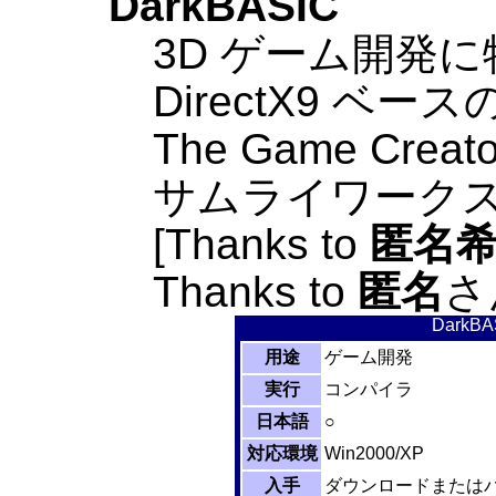
DarkBASIC
3D ゲーム開発に
DirectX9 ベ
The Game Cr
サムライワーク
[Thanks to
匿名
Thanks to
匿名
さ
DarkBA
用途
ゲーム開発
実行
コンパイラ
日本語
○
対応環境
Win2000/XP
入手
ダウンロードまたはパ