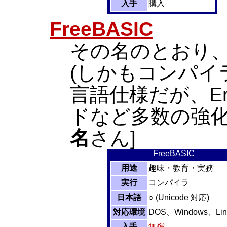
入手
購入
FreeBASIC
その名のとおり、
(しかもコンパイラ!)
言語仕様だが、E
ドなど多数の強化点あ
名
さん]
FreeBASIC
用途
趣味・教育・実務
実行
コンパイラ
日本語
○ (Unicode 対応)
対応環境
DOS、Windows、Lin
入手
無償