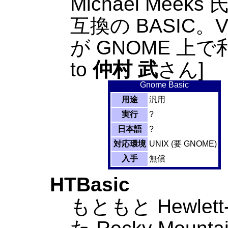
Michael Meeks
互換の BASIC。Vi
が GNOME 上で
to
仲村 武
さん]
Gnome Basic
用途
汎用
実行
?
日本語
?
対応環境
UNIX (要 GNOME)
入手
無償
HTBasic
もともと Hewlet