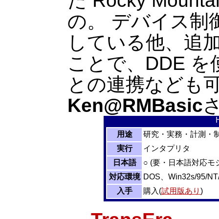
た Rocky Moun
の。 デバイス制御、
している他、追
ことで、DDE を使った
との連携なども可能。 
Ken@RMBasic
さ
用途
研究・実務・計測・
実行
インタプリタ
日本語
○ (要・日本語対応モ
対応環境
DOS、Win32s/95/NT
入手
購入(
試用版あり
)