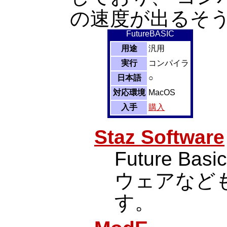
の速度が出るそ
FutureBASIC
用途
汎用
実行
コンパイラ
日本語
○
対応環境
MacOS
入手
購入
Staz Software
Future Ba
ウェアなど
す。