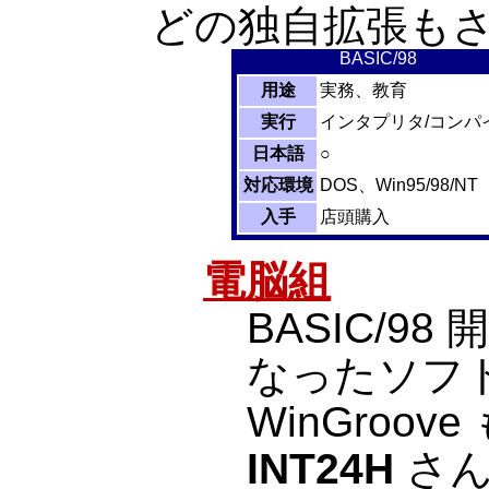
どの独自拡張も
BASIC/98
用途
実務、教育
実行
インタプリタ/コンパ
日本語
○
対応環境
DOS、Win95/98/NT
入手
店頭購入
電脳組
BASIC/9
なったソフト
WinGroove 
INT24H
さん