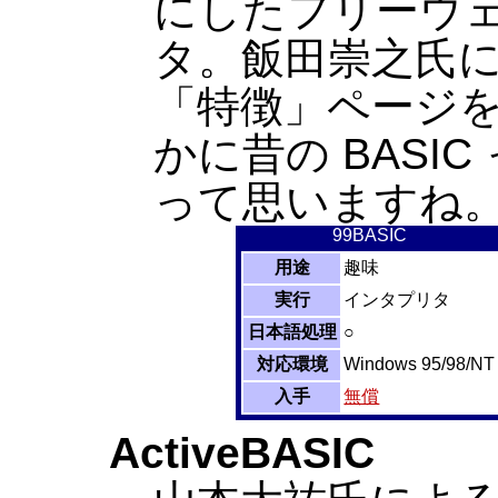
にしたフリーウェア
タ。飯田崇之氏に
「特徴」ページ
かに昔の BASI
って思いますね。[T
99BASIC
用途
趣味
実行
インタプリタ
日本語処理
○
対応環境
Windows 95/98/NT
入手
無償
ActiveBASIC