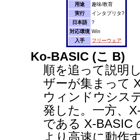
用途
趣味/教育
実行
インタプリタ?
日本語
?
対応環境
Win
入手
フリーウェア
Ko-BASIC (こ B)
順を追って説明
ザーが集まって X
ウィンドウシステム
発した。一方、X-68
である X-BASIC
より高速に動作する