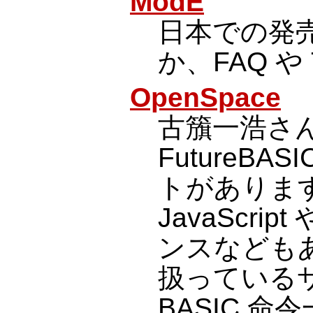
ModE
日本での発
か、FAQ や 
OpenSpace
古籏一浩さ
FutureBA
トがありま
JavaScrip
ンスなども
扱っている
BASIC 