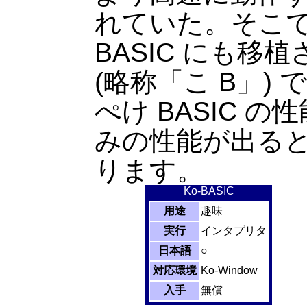
れていた。そこで、ぺ
BASIC にも移植
(略称「こ B」) 
ぺけ BASIC 
みの性能が出る
ります。
Ko-BASIC
用途
趣味
実行
インタプリタ
日本語
○
対応環境
Ko-Window
入手
無償