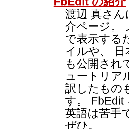
FbEdit の紹介
渡辺 真さんに
介ページ。
で表示する
イルや、 
も公開され
ュートリア
訳したもの
す。 FbEd
英語は苦手
ぜひ。