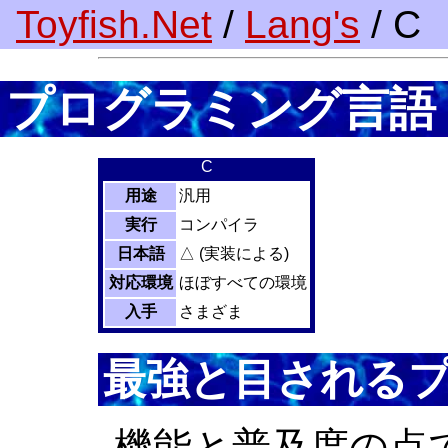
Toyfish.Net
/
Lang's
/ C
プログラミング言語
C
用途
汎用
実行
コンパイラ
日本語
△ (実装による)
対応環境
ほぼすべての環境
入手
さまざま
最強と目される
機能と普及度の点