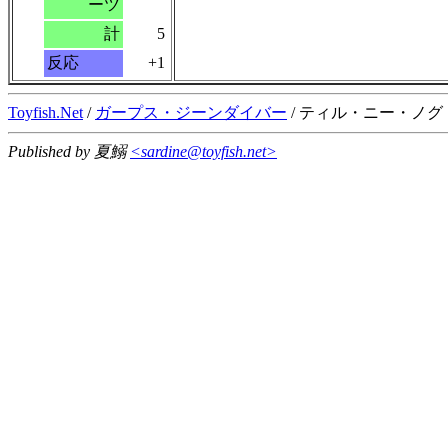
ーツ
計
5
反応
+1
Toyfish.Net
/
ガープス・ジーンダイバー
/ ティル・ニー・ノグ
Published by 夏鰯
<sardine@toyfish.net>