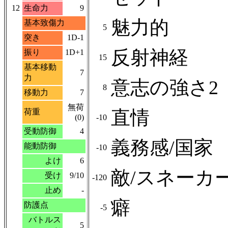
12
生命力
9
魅力的
基本致傷力
5
突き
1D-1
反射神経
振り
1D+1
15
基本移動
7
力
意志の強さ2
8
移動力
7
無荷
直情
荷重
(0)
-10
受動防御
4
義務感/国家
能動防御
-10
よけ
6
敵/スネーカ
受け
9/10
-120
止め
-
癖
防護点
-5
バトルス
5