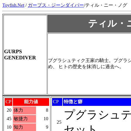
Toyfish.Net
/
ガープス・ジーンダイバー
/ティル・ニー・ノグ
ティル・
GURPS
GENEDIVER
プグラシュティク王家の騎士。プグラ
め、 ヒトの歴史を抹消しに過去へ。
CP
能力値
CP
特徴と癖
20
体力
8
プグラシュ
45
敏捷力
10
25
セット
10
知力
9