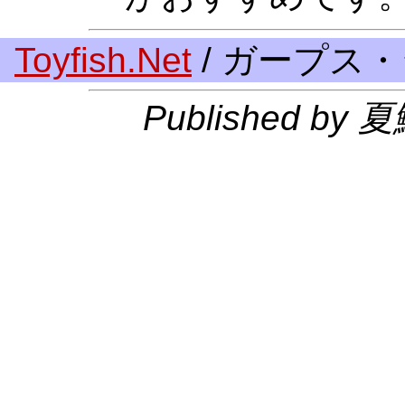
Toyfish.Net
/ ガープス
Published by 