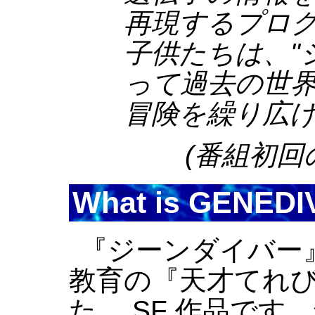
再現するプロ
子供たちは、"
って過去の世
冒険を繰り広
(番組初回
What is GENED
『ジーンダイバー』は
教育の『天才てれ
た、 SF 作品で