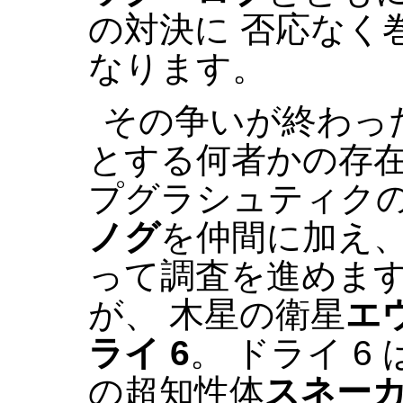
の対決に 否応なく
なります。
その争いが終わっ
とする何者かの存
プグラシュティク
ノグ
を仲間に加え、
って調査を進めま
が、 木星の衛星
エ
ライ 6
。 ドライ 
の超知性体
スネー