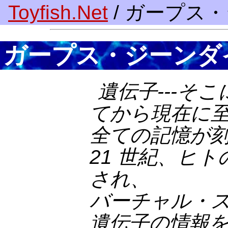
Toyfish.Net
/ ガープス
ガープス・ジーンダ
遺伝子---そ
てから現在に
全ての記憶が
21 世紀、ヒ
され、
バーチャル・
遺伝子の情報