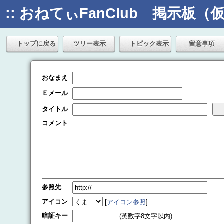
:: おねてぃFanClub 掲示板（仮）
トップに戻る
ツリー表示
トピック表示
留意事項
おなまえ
Ｅメール
タイトル
コメント
参照先
アイコン
[
アイコン参照
]
暗証キー
(英数字8文字以内)