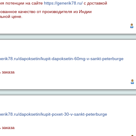
ия потенции на сайте
https://generik78.ru/
с доставкой
рованное качество от производителя из Индии
ьной цене.
enerik78.ru/dapoksetin/kupit-dapoksetin-60mg-v-sankt-peterburge
 заказа
nerik78.ru/dapoksetin/kupit-poxet-30-v-sankt-peterburge
 заказа