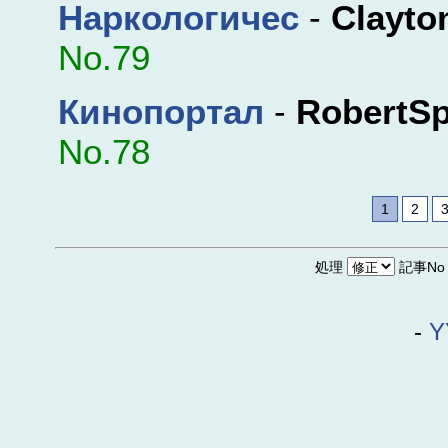
Наркологичес
-
Clayton
No.79
Кинопортал
-
RobertSp
No.78
1
2
処理
記事N
-
Y