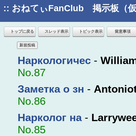
:: おねてぃFanClub 掲示板（仮）
トップに戻る
スレッド表示
トピック表示
留意事項
Наркологичес
-
Willia
No.87
Заметка о зн
-
Antonio
No.86
Нарколог на
-
Larrywe
No.85