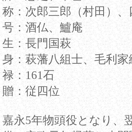
称：次郎三郎（村田）、
号：酒仏、鱸庵
生：長門国萩
身：萩藩八組士、毛利家
禄：161石
贈：従四位
嘉永5年物頭役となり、