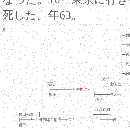
死した。年63。
系：

                                                   ┏━
                                                   ┃

                                                   ┣━進
                                                   ┃

                                                   ┣━秀

                                                   ┃

                                                   ┣━
                                                   ┃

                                                   ┣━村
                                           光子    ┃

                 ┏━清風                  ┝━━━┻━土岐叔

                 ┃  ┝━━━━━━━━━
大津唯雪
                 ┃  梅子                ┝━━━━━━光太郎

                 ┃                      清子

                 ┃

                 ┃                      河北信藏       
       村田光賢  ┃                      ┝━━━━━━一        
       ┝━━━━┻━山田市郎右衛門━━━フキ          ┝━━━━━俊       
       岩子                                            