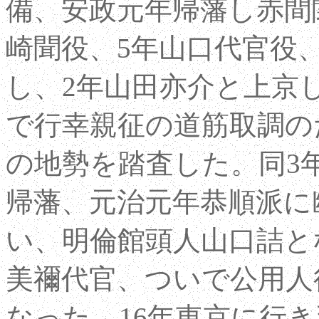
備、安政元年帰藩し赤間
崎聞役、5年山口代官役
し、2年山田亦介と上京
で行幸親征の道筋取調の
の地勢を踏査した。同3
帰藩、元治元年恭順派に
い、明倫館頭人山口詰と
美禰代官、ついで公用人
なった。16年東京に行