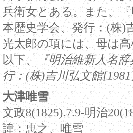
兵衛女とある。また、『
本歴史学会、発行：(株)吉
光太郎の項には、母は高
以下、
『明治維新人名辞
行：(株)吉川弘文館[1981
大津唯雪
文政8(1825).7.9-明治20(188
諱：忠之、唯雪