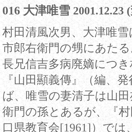
016 大津唯雪
2001.12.23 
村田清風次男、大津唯雪
市郎右衛門の甥にあたる
長兄信吉多病廃嫡につき
『山田顯義傳』（編、発行
ば、唯雪の妻清子は山田
衛門の孫とあるが、『村
口県教育会[1961]）