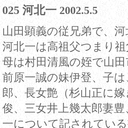
025 河北一
2002.5.5
山田顕義の従兄弟で、河
河北一は高祖父つまり祖
母は村田清風の姪で山田
前原一誠の妹伊登、子は
郎、長女艶（杉山正に嫁
俊、三女井上幾太郎妻豊
一について記されている