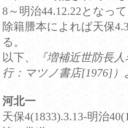
8～明治44.12.22と
除籍謄本によれば天保4.3.
る。
以下、
『増補近世防長人
行：マツノ書店[1976]）
河北一
天保4(1833).3.13-明治40(19