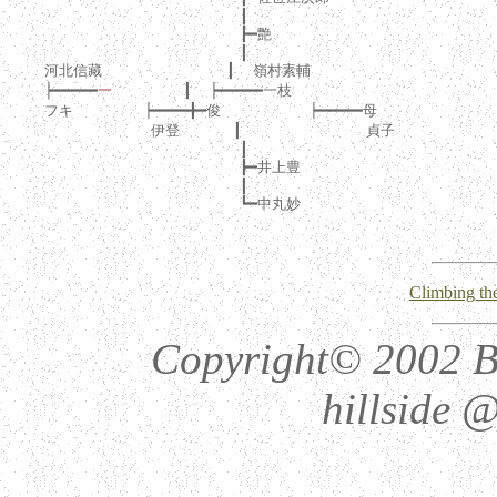
                          ┃           

                          ┣━艶

                          ┃           

    河北信藏              ┃  嶺村素輔

    ┝━━━━━
一
        ┃  ┝━━━━━一枝

    フキ        ┝━━━━╋━俊          ┝━━━━━母

                伊登      ┃              貞子

                          ┃           

                          ┣━井上豊

                          ┃

                          ┗━中丸妙       

Climbing the
Copyright© 2002 Be
hillside @