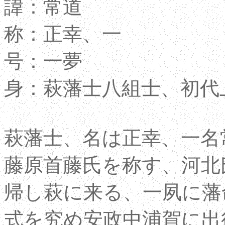
諱：常道
称：正幸、一
号：一夢
身：萩藩士八組士、初代
萩藩士、名は正幸、一名
藤原首藤氏を称す、河北
帰し萩に来る、一夙に藩
式を究め安政中浦賀に出