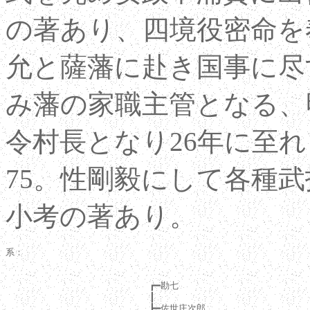
の著あり、四境役密命を
允と薩藩に赴き国事に尽
み藩の家職主管となる、
令村長となり26年に至れり
75。性剛毅にして各種
小考の著あり。
系：

                          ┏━勘七

                          ┃           

                          ┣━佐世庄次郎
