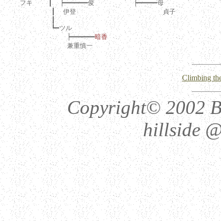
    フキ    ┃  ┝━━━━━━俊          ┝━━━━━母

            ┃  伊登                      貞子

            ┃

            ┗━ツル

                ┝━━━━━━
暗香
                兼重慎一

Climbing the
Copyright© 2002 Be
hillside @