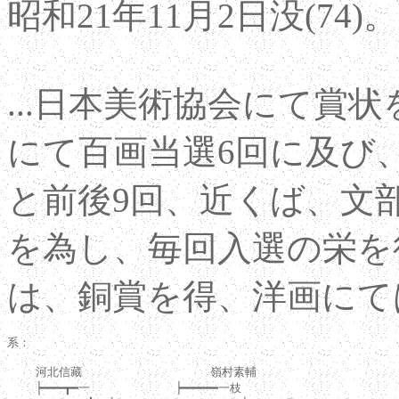
昭和21年11月2日没(74)。
...日本美術協会にて賞
にて百画当選6回に及び
と前後9回、近くば、文
を為し、毎回入選の栄を
は、銅賞を得、洋画にては
系：

    河北信藏                  嶺村素輔

    ┝━━━┳━一            ┝━━━━━一枝
