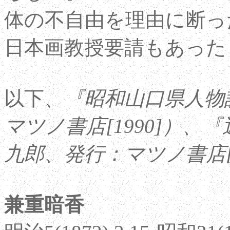
体の不自由を理由に断っ
日本画教授要請もあった
以下、
『昭和山口県人物
マツノ書店[1990]）
九郎、発行：マツノ書店[1
兼重暗香