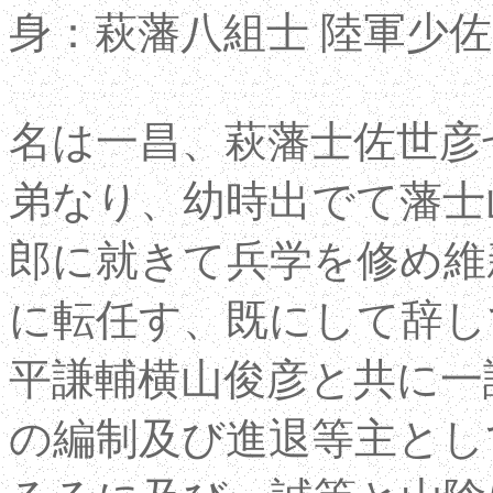
身：萩藩八組士 陸軍少佐
名は一昌、萩藩士佐世彦
弟なり、幼時出でて藩士
郎に就きて兵学を修め維
に転任す、既にして辞し
平謙輔横山俊彦と共に一
の編制及び進退等主とし