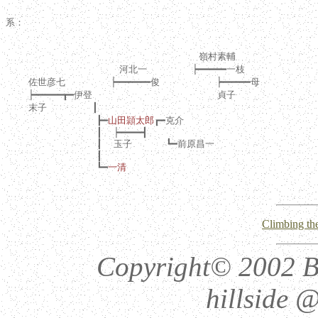
系：

                                  嶺村素輔

                    河北一        ┝━━━━━一枝

    佐世彦七        ┝━━━━━━俊          ┝━━━━━母

    ┝━━━━━┳━伊登                      貞子

    末子        ┃

                ┣━
山田頴太郎
┏━克介

                ┃  ┝━━━━┫

                ┃  玉子      ┗━前原昌一

                ┃

                ┗━
一清
Climbing the
Copyright© 2002 Be
hillside @