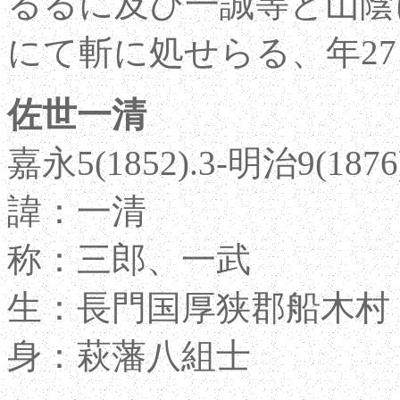
るるに及び一誠等と山陰
にて斬に処せらる、年27
佐世一清
嘉永5(1852).3-明治9(1876).
諱：一清
称：三郎、一武
生：長門国厚狭郡船木村
身：萩藩八組士