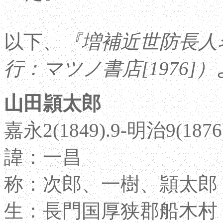
以下、
『増補近世防長人
行：マツノ書店[1976]）
山田頴太郎
嘉永2(1849).9-明治9(1876).
諱：一昌
称：次郎、一樹、頴太郎
生：長門国厚狭郡船木村