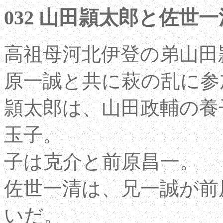
032 山田頴太郎と佐世一
高祖母河北伊登の弟山田
原一誠と共に萩の乱に参
頴太郎は、山田政輔の養
玉子。
子は克介と前原昌一。
佐世一清は、兄一誠が前
いだ。