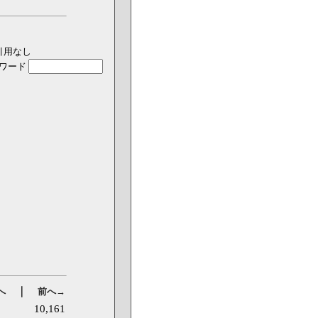
引用なし
ワード
｜
へ
前へ→
10,161