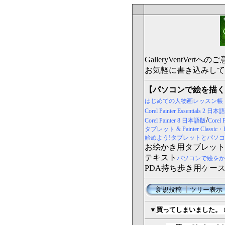
GalleryVentV
お気軽に書き込みして
【パソコンで絵を描く
はじめての人物画レッスン帳
Corel Painter Essentials 2 日
/
Corel Painter 8 日本語版
Core
タブレット & Painter Classi
始めよう!タブレットとパソコンで
お絵かき用タブレット
テキスト
パソコンで絵をか
PDA持ち歩き用ケー
新規投稿
┃
ツリー表示
▼
買ってしまいました。