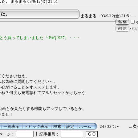
した。
まるまる
03/9/12(金) 21:51
した。
まるまる
- 03/9/12(金) 21:51 -
パス
う買ってしまいました『iPAQ1937』・・・
てくださいねえ。
らお気軽に質問してください～。
を心がけることをオススメします。
かね？何度も充電忘れてフルリセットかけちゃう
03は、動画とか見たりする機能もアップしているとか。
いませ！
┃
一覧表示
┃
トピック表示
┃
検索
┃
設定
┃
ホーム
24 / 33 ﾂﾘｰ
←次
┃
ページ：
記事番号：