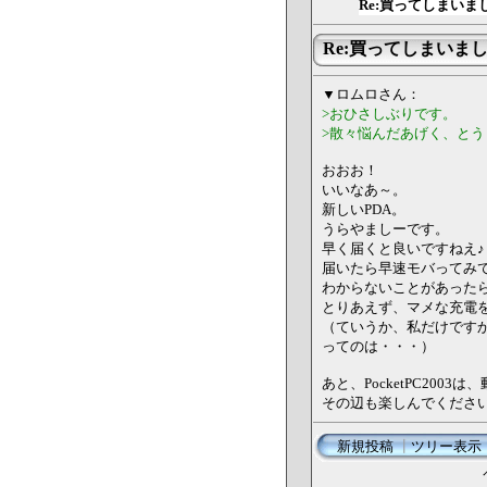
Re:買ってしまいま
Re:買ってしまいま
▼ロムロさん：
>おひさしぶりです。
>散々悩んだあげく、とうと
おおお！
いいなあ～。
新しいPDA。
うらやましーです。
早く届くと良いですねえ♪
届いたら早速モバってみ
わからないことがあった
とりあえず、マメな充電
（ていうか、私だけです
ってのは・・・）
あと、PocketPC20
その辺も楽しんでくださ
新規投稿
┃
ツリー表示