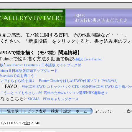
ertへのご意見ご感想、モバ絵に関する質問、その他世間話など・・・。
ください。「新規投稿」をクリックすると、書き込み用のフォ
/PDAで絵を描く（モバ絵）関連情報】
Painterで絵を描く方法を動画で解説
e解説 Corel Painter
/
本語版
Corel Painter Essentials 2 日本語版 ガイドブック付
l Painter 8 日本語版店頭アップグレード
c・Essentialsで絵を描こう！
すらすら絵を描く―Painter ClassicをはじめFAVO付属ソフトで作品作り
「FAVO」
WACOM FAVO コミックパック CTE-430/S4
WACOM FAVO 絵手紙パ
こう―とってもやさしい!中高年のためのパソコン講座NHK趣味悠々
スならこちら>
XIGMA PDAキャリングケース
┃
一覧表示
┃
トピック表示
┃
検索
┃
設定
┃
ホーム
24 / 33 ﾂﾘｰ
←次
ロムロ
03/9/12(金) 21:40