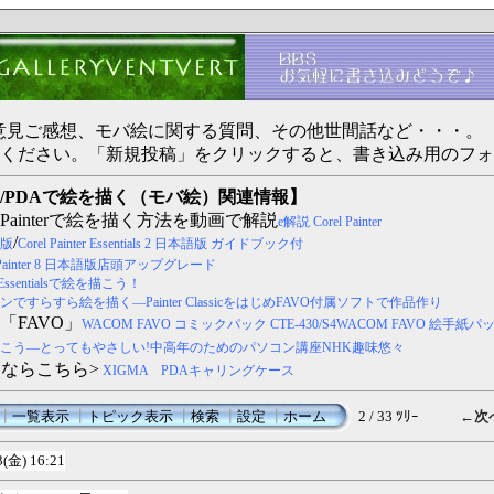
ertへのご意見ご感想、モバ絵に関する質問、その他世間話など・・・。
ください。「新規投稿」をクリックすると、書き込み用のフォ
/PDAで絵を描く（モバ絵）関連情報】
Painterで絵を描く方法を動画で解説
e解説 Corel Painter
/
本語版
Corel Painter Essentials 2 日本語版 ガイドブック付
l Painter 8 日本語版店頭アップグレード
c・Essentialsで絵を描こう！
すらすら絵を描く―Painter ClassicをはじめFAVO付属ソフトで作品作り
「FAVO」
WACOM FAVO コミックパック CTE-430/S4
WACOM FAVO 絵手紙パ
こう―とってもやさしい!中高年のためのパソコン講座NHK趣味悠々
スならこちら>
XIGMA PDAキャリングケース
┃
一覧表示
┃
トピック表示
┃
検索
┃
設定
┃
ホーム
2 / 33 ﾂﾘｰ
←次
3(金) 16:21