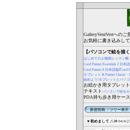
GalleryVentV
お気軽に書き込みして
【パソコンで絵を描く
はじめての人物画レッスン帳
Corel Painter Essentials 2 日
/
Corel Painter 8 日本語版
Core
タブレット & Painter Classi
始めよう!タブレットとパソコンで
お絵かき用タブレット
テキスト
パソコンで絵をか
PDA持ち歩き用ケー
新規投稿
┃
ツリー表示
▼
初めまして
八神
04/4/2