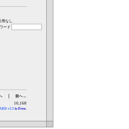
引用なし
ワード
｜
へ
前へ→
10,168
is Free.
OARD
v3.5