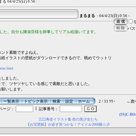
まる
04/4/25(日) 0:56
まるまる
- 04/4/25(日) 0:56 -
パス
ました。自分も陳淑芬様を師事してリアル絵描いてます。
ホント素敵ですよねえ。
表紙イラストの壁紙がダウンロードできるので、眺めてウットリ
on/ac.html
たしました。
うで、ツヤツヤしている感じで素敵だと思いました。
お願いします。
┃
一覧表示
┃
トピック表示
┃
検索
┃
設定
┃
ホーム
2 / 33 ﾂﾘｰ
←次
┃
ページ：
記事番号：
(SS)C-B
江口寿史イラスト集 街の美少女たち
【お宝壁紙】が必ず見つかる！アイドル2000枚☆彡