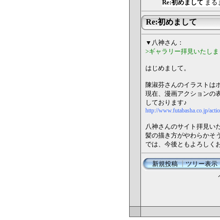
Re:初めまして
まる
Re:初めまして
▼八神さん：
>ギャラリー拝見いたし
はじめまして。
陳淑芬さんのイラストは
現在、漫画アクションの
しております♪
http://www.futabasha.co.jp/acti
八神さんのサイト拝見い
髪の描き方がやわらかそ
では、今後ともよろしく
新規投稿
┃
ツリー表示