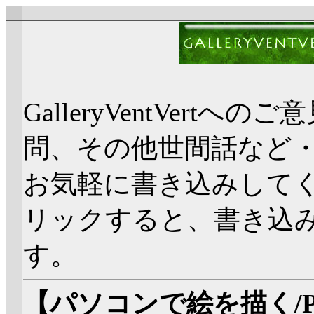
GalleryVentVer
問、その他世間話など
お気軽に書き込みして
リックすると、書き込
す。
【パソコンで絵を描く/