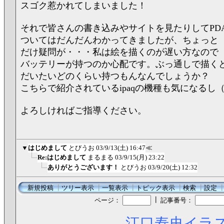
スゴク惹かれてしまいました！
それで皆さんの書き込みやサイトを見たりしてPD
ついてはだんだんわかってきましたが、ちょっと
だけ疑問が・・・私は絵を描くのが遅い方なので
バッテリーが持つのか心配です。ぶっ通しで描く
だいたいどのくらい持つもんなんでしょうか？
こちらで紹介されているipaqの機種も気になるし
よろしければご指導ください。
▼
はじめまして
とびうお
03/9/13(土) 16:47
≪
Re:はじめまして
まるまる
03/9/15(月) 23:22
ありがとうございます！
とびうお
03/9/20(土) 12:32
新規投稿
┃
ツリー表示
┃
一覧表示
┃
トピック表示
┃
検索
┃
設定
┃
ページ：
記事番号：
江口寿史イラス