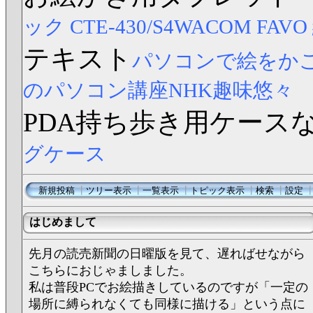
ック CTE-430/S4
WACOM FAV
テキスト
パソコンで絵をか
のパソコン講座NHK趣味悠々
PDA持ち歩き用ケース
グケース
新規投稿
┃
ツリー表示
┃
一覧表示
┃
トピック表示
┃
検索
┃
設定
はじめまして
先月の読売新聞の日曜版を見て、遅ればせながら
こちらにおじゃましました。
私は普段PCでお絵描きしているのですが「一定の
場所に縛られなくても同様に描ける」という点に