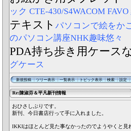
ック CTE-430/S4
WACOM FAV
テキスト
パソコンで絵をか
のパソコン講座NHK趣味悠々
PDA持ち歩き用ケース
グケース
新規投稿
┃
ツリー表示
┃
一覧表示
┃
トピック表示
┃
検索
┃
設定
Re:陳淑芬＆平凡新刊情報
おひさしぶりです。
新刊、今日書店行って手に入れました。
IKKIはほとんど見た事なかったのでようやくと見