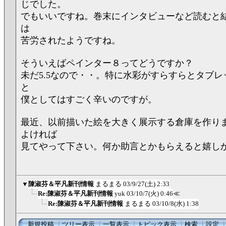
じでした。
でもいいですね。巻末にインタビューなど読むと
は
苦労されたようですね。
そういえばペインター８ってどうですか？
未だ5.5なので・・。特に水彩がすらすらとタブ
と
僕としてはすごく辛いのですが。
最近、以前描いた絵を大きく展示する倉庫を作り
よければ
見てやって下さい。何か助言とかもらえると嬉し
▼
陳淑芬＆平凡新刊情報
まるまる
03/9/27(土) 2:33
Re:陳淑芬＆平凡新刊情報
yuk
03/10/7(火) 0:46
≪
Re:陳淑芬＆平凡新刊情報
まるまる
03/10/8(水) 1:38
新規投稿
┃
ツリー表示
┃
一覧表示
┃
トピック表示
┃
検索
┃
設定