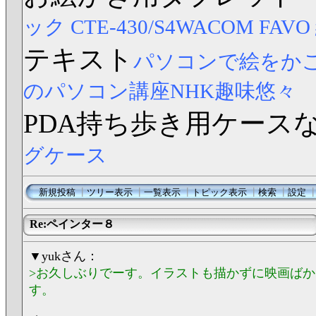
ック CTE-430/S4
WACOM FAV
テキスト
パソコンで絵をか
のパソコン講座NHK趣味悠々
PDA持ち歩き用ケース
グケース
新規投稿
┃
ツリー表示
┃
一覧表示
┃
トピック表示
┃
検索
┃
設定
Re:ペインター８
▼yukさん：
>お久しぶりでーす。イラストも描かずに映画ば
す。