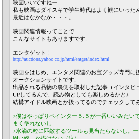
映画いいですねー。
私も映画はダイスキで学生時代はよく観にいった
最近はなかなか・・・。
映画関連情報ってことで
こんなサイトもありますです。
エンタゲット！
http://auctions.yahoo.co.jp/html/entget/index.html
映画をはじめ、エンタメ関連のお宝グッズ専門に
オークションサイトです。
出品される品物の裏側を取材した記事（インタビ
UPしてるんで、読み物としても楽しめるかと♪
結構アイドル映画とか扱ってるのでチェックしてみ
>僕はやっぱりペインター５.５が一番いいみたい
まく塗れないし
>水滴の粒に匹敵するツールも見当たらないし。
固い線しか描けない（泣）