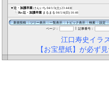
▼
辻・加護卒業
けんいち
04/1/3(土) 23:44
≪
Re:辻・加護卒業
まるまる
04/1/4(日) 16:46
新規投稿
┃
ツリー表示
┃
一覧表示
┃
トピック表示
┃
検索
┃
設定
┃
ページ：
記事番号：
江口寿史イラス
【お宝壁紙】が必ず見