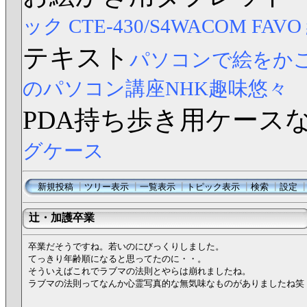
ック CTE-430/S4
WACOM FAV
テキスト
パソコンで絵をか
のパソコン講座NHK趣味悠々
PDA持ち歩き用ケース
グケース
新規投稿
┃
ツリー表示
┃
一覧表示
┃
トピック表示
┃
検索
┃
設定
辻・加護卒業
卒業だそうですね。若いのにびっくりしました。
てっきり年齢順になると思ってたのに・・。
そういえばこれでラブマの法則とやらは崩れましたね。
ラブマの法則ってなんか心霊写真的な無気味なものがありましたね笑