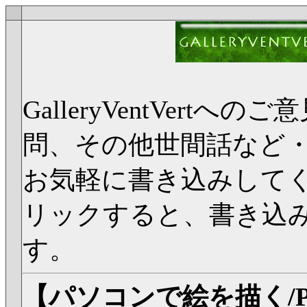
GalleryVentVer
問、その他世間話など
お気軽に書き込みして
リックすると、書き込
す。
【パソコンで絵を描く/