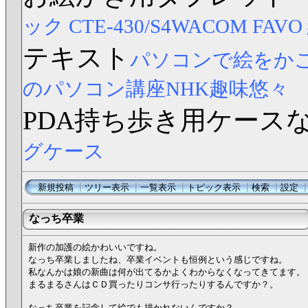
ック CTE-430/S4
WACOM FAV
テキスト
パソコンで絵をか
のパソコン講座NHK趣味悠々
PDA持ち歩き用ケース
グケース
新規投稿
┃
ツリー表示
┃
一覧表示
┃
トピック表示
┃
検索
┃
設定
なっち卒業
新作の加護の絵かわいいですね。
なっち卒業しましたね、卒業イベントも恒例という感じですね。
私なんかは娘の新曲は何が出てるかよくわからなくなってきてます。
まるまるさんはＣＤ買ったりコンサ行ったりするんですか？。
なっち卒業を記念して絵でも描かれないんですか？