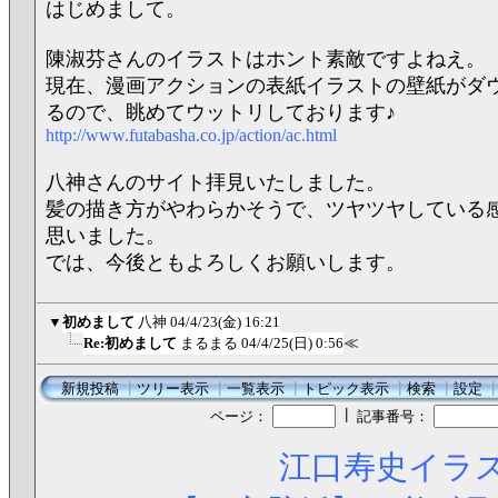
はじめまして。
陳淑芬さんのイラストはホント素敵ですよねえ。
現在、漫画アクションの表紙イラストの壁紙がダ
るので、眺めてウットリしております♪
http://www.futabasha.co.jp/action/ac.html
八神さんのサイト拝見いたしました。
髪の描き方がやわらかそうで、ツヤツヤしている
思いました。
では、今後ともよろしくお願いします。
▼
初めまして
八神
04/4/23(金) 16:21
Re:初めまして
まるまる
04/4/25(日) 0:56
≪
新規投稿
┃
ツリー表示
┃
一覧表示
┃
トピック表示
┃
検索
┃
設定
┃
ページ：
記事番号：
江口寿史イラス