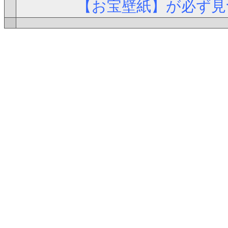
【お宝壁紙】が必ず見