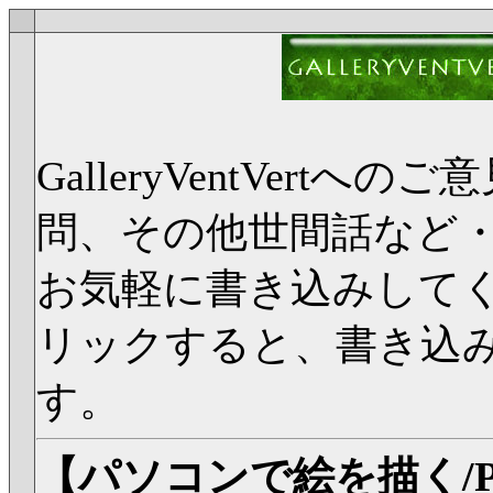
GalleryVentVer
問、その他世間話など
お気軽に書き込みして
リックすると、書き込
す。
【パソコンで絵を描く/