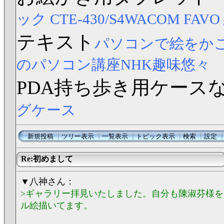
ック CTE-430/S4
WACOM FAV
テキスト
パソコンで絵をか
のパソコン講座NHK趣味悠々
PDA持ち歩き用ケース
グケース
新規投稿
┃
ツリー表示
┃
一覧表示
┃
トピック表示
┃
検索
┃
設定
Re:初めまして
▼八神さん：
>ギャラリー拝見いたしました。自分も陳淑芬様
ル絵描いてます。