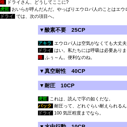
唯
:
ドライさん、どうしてここに?
虎哲
:
おいらが呼んだんだ。やっぱりエウロパ人のことはエウ
ドライ
:
では、次の項目へ。
▼酸素不要 25CP
アキラ
:
エウロパ人は空気がなくても大丈夫
ドライ
:
はい。私たちには呼吸は必要ありま
唯
:
ふぅ～ん。便利なのね。
▼真空耐性 40CP
▼耐圧 10CP
虎哲
:
これは、読んで字の如くだな。
パック
:
耐圧って、どれぐらい耐えられるん
ドライ
:
100 気圧程度までなら。
▼水中行動 10CP