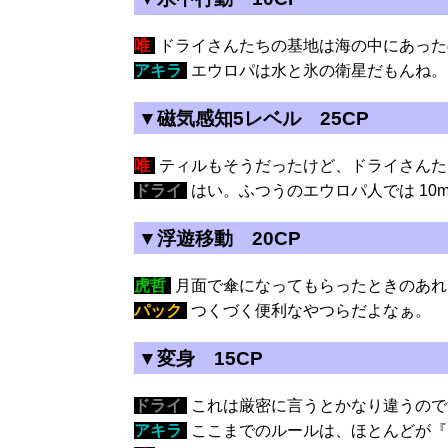
唯
:
ドライさんたちの基地は海の中にあった
アキラ
:
エウロパは水と氷の衛星だもんね。
▼磁気感知5レベル 25CP
唯
:
ティルもそうだったけど、ドライさんた
ドライ
:
はい。ふつうのエウロパ人では 10
▼浮遊移動 20CP
虎哲
:
月面で傘になってもらったときのあれ
パック
:
つくづく便利なやつらだよなぁ。
▼変身 15CP
ドライ
:
これは厳密に言うとかなり違うので
アキラ
:
ここまでのルールは、ほとんどが『