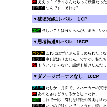
唯
:
ええっ!? ドライさんたちって妖怪だった
ドライ
:
なんです、それは?
▼破壊光線1レベル １CP
虎哲
:
詳しいことは分からんが、まあ、いわ
▼思考転送5レベル 15CP
パック
:
これにはずいぶん苦しめられたよな
ドライ
:
申し訳ありません。ですが、私たち
唯
:
もういいじゃない、誤解も解けたんだし
▼ダメージボーナスなし 10CP
アキラ
:
たしか、月面で、スネーカーの実行
唯
:
あのときはどうなるかと思ったわ。
虎哲
:
これで一応、有利な特徴の説明は終わ
ドライ
:
いいのではないでしょうか。特に不