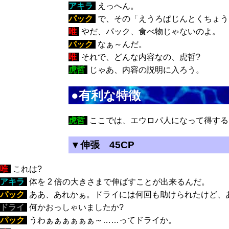
アキラ
:
えっへん。
パック
:
で、その「えうろぱじんとくちょう
唯
:
やだ、パック、食べ物じゃないのよ。
パック
:
なぁ～んだ。
唯
:
それで、どんな内容なの、虎哲?
虎哲
:
じゃあ、内容の説明に入ろう。
●有利な特徴
虎哲
:
ここでは、エウロパ人になって得する
▼伸張 45CP
唯
:
これは?
アキラ
:
体を 2 倍の大きさまで伸ばすことが出来るんだ。
パック
:
ああ、あれかぁ。ドライには何回も助けられたけど、
ドライ
:
何かおっしゃいましたか?
パック
:
うわぁぁぁぁぁぁ～……ってドライか。