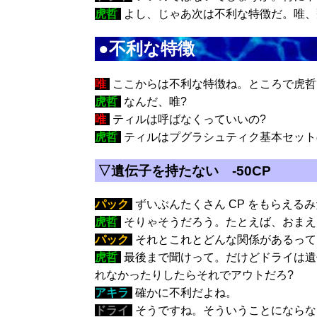
虎哲
:
よし、じゃあ次は不利な特徴だ。唯、
●不利な特徴
唯
:
ここからは不利な特徴ね。ところで虎哲
虎哲
:
なんだ、唯?
唯
:
ティルは呼ばなくっていいの?
虎哲
:
ティルはプグラシュティク基本セット
▽遺伝子を持たない -50CP
パック
:
ずいぶんたくさん CP をもらえる
虎哲
:
そりゃそうだろう。たとえば、おまえ
パック
:
それとこれとどんな関係があるって
虎哲
:
最後まで聞けって。だけどドライは遺
れなかったりしたらそれでアウトだろ?
アキラ
:
確かに不利だよね。
ドライ
:
そうですね。そういうことにならな