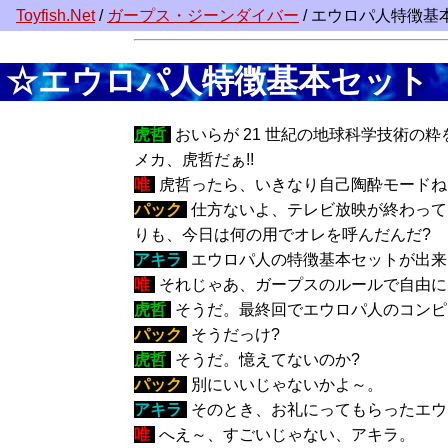
Toyfish.Net
/
ガープス・ジーンダイバー
/ エウロパ人特徴基
☆エウロパ人特徴基本セット
虎哲
:
おいらが 21 世紀の地球科学技術
メカ、虎哲だぁ!!
唯
:
虎哲ったら、いきなり自己陶酔モードね
パック
:
仕方ないよ、テレビ放映が終わって
りも、今日は何の用でオレを呼んだんだ?
アキラ
:
エウロパ人の特徴基本セットが出来
唯
:
それじゃあ、ガープスのルールで自由に
虎哲
:
そうだ。最終回でエウロパ人のコンピ
パック
:
そうだっけ?
虎哲
:
そうだ。憶えてないのか?
パック
:
別にいいじゃないかよ～。
アキラ
:
そのとき、お礼にってもらったエウ
唯
:
へえ～、すごいじゃない、アキラ。