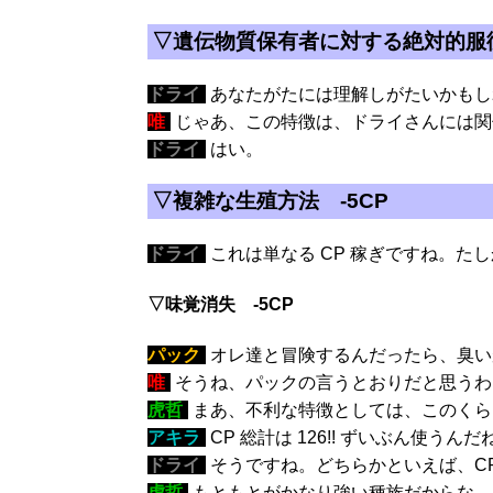
▽遺伝物質保有者に対する絶対的服従
ドライ
:
あなたがたには理解しがたいかもし
唯
:
じゃあ、この特徴は、ドライさんには関
ドライ
:
はい。
▽複雑な生殖方法 -5CP
ドライ
:
これは単なる CP 稼ぎですね。た
▽味覚消失 -5CP
パック
:
オレ達と冒険するんだったら、臭い
唯
:
そうね、パックの言うとおりだと思うわ
虎哲
:
まあ、不利な特徴としては、このくら
アキラ
:
CP 総計は 126!! ずいぶん使うんだ
ドライ
:
そうですね。どちらかといえば、C
虎哲
:
もともとがかなり強い種族だからな。