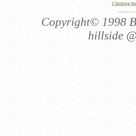
Climbing the
Copyright© 1998 Be
hillside @