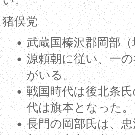
い。
猪俣党
武蔵国榛沢郡岡部（
源頼朝に従い、一の
がいる。
戦国時代は後北条氏
代は旗本となった。
長門の岡部氏は、忠澄