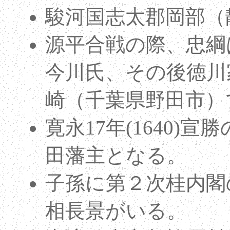
駿河国志太郡岡部（
源平合戦の際、忠綱
今川氏、その後徳川
崎（千葉県野田市）
寛永17年(1640
田藩主となる。
子孫に第２次桂内閣
相長景がいる。