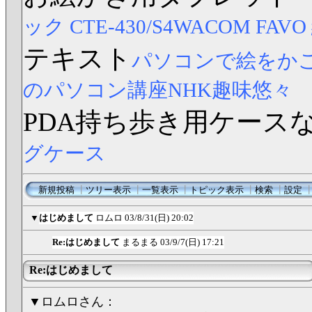
ック CTE-430/S4
WACOM FAV
テキスト
パソコンで絵をか
のパソコン講座NHK趣味悠々
PDA持ち歩き用ケース
グケース
新規投稿
┃
ツリー表示
┃
一覧表示
┃
トピック表示
┃
検索
┃
設定
▼
はじめまして
ロムロ
03/8/31(日) 20:02
Re:はじめまして
まるまる
03/9/7(日) 17:21
Re:はじめまして
▼ロムロさん：