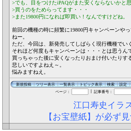
>でも、目をつけたiPAQがまた安くならないかと
>買うのをためらってます・・・
>また19800円になれば即買い！なんですけどね。
前回の機種の時に頻繁に19800円キャンペーンや
ねー。
ただ、今回は、新発売してしばらく現行機種でい
それほど何度もキャンペーンは・・・とは思うん
買っちゃった後に安くなったりおまけ付いたりす
悲しいですよねえ～。
悩みますねえ。
新規投稿
┃
ツリー表示
┃
一覧表示
┃
トピック表示
┃
検索
┃
設定
┃
ページ：
記事番号：
江口寿史イラス
【お宝壁紙】が必ず見