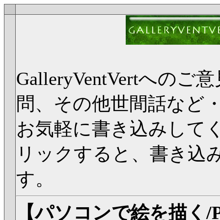
GalleryVentVer
問、その他世間話など
お気軽に書き込みして
リックすると、書き込
す。
【パソコンで絵を描く/