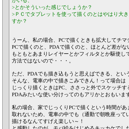
がいる、
>とかそういった感じでしょうか？
>ＰＣでタブレットを使って描くのとはやはり大
すか？
うーん、私の場合、PCで描くときも拡大してチマ
PCで描くのと、PDAで描くのと、ほとんど差がな
もともとあまりレイヤーとかフィルタとか駆使し
方法ではないので・・・。
ただ、PDAでも描き込もうと思えばできる、とい
そんな、電車の中で描きこみできん！って場合は
じっくり描くときはPC、ささっと外でスケッチす
PDAみたいな使い分けってのもアリかとおもいま
私の場合、家でじっくりPCで描くという時間があ
取れないため、電車の中でも（通勤で朝晩座って
描けるなんてすげえ楽しい～！
と感動したのが、モバ絵をはじめるキッカケでし