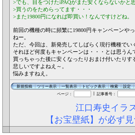
>でも、目をつけたiPAQがまた安くならないかと
>買うのをためらってます・・・
>また19800円になれば即買い！なんですけどね。
前回の機種の時に頻繁に19800円キャンペーンや
ねー。
ただ、今回は、新発売してしばらく現行機種でい
それほど何度もキャンペーンは・・・とは思うん
買っちゃった後に安くなったりおまけ付いたりす
悲しいですよねえ～。
悩みますねえ。
新規投稿
┃
ツリー表示
┃
一覧表示
┃
トピック表示
┃
検索
┃
設定
┃
ページ：
記事番号：
江口寿史イラス
【お宝壁紙】が必ず見