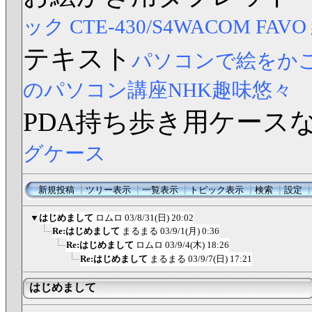
ック CTE-430/S4
WACOM FAV
テキスト
パソコンで絵をか
のパソコン講座NHK趣味悠々
PDA持ち歩き用ケース
グケース
新規投稿
┃
ツリー表示
┃
一覧表示
┃
トピック表示
┃
検索
┃
設定
▼
はじめまして
ロムロ
03/8/31(日) 20:02
Re:はじめまして
まるまる
03/9/1(月) 0:36
Re:はじめまして
ロムロ
03/9/4(木) 18:26
Re:はじめまして
まるまる
03/9/7(日) 17:21
はじめまして