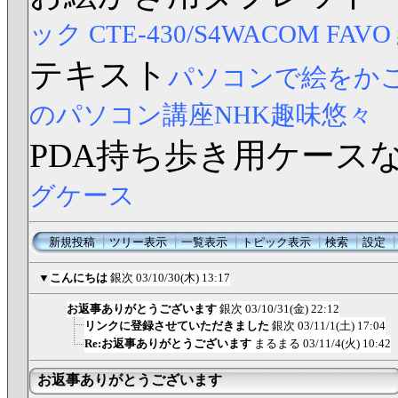
ック CTE-430/S4
WACOM FAV
テキスト
パソコンで絵をか
のパソコン講座NHK趣味悠々
PDA持ち歩き用ケース
グケース
新規投稿
┃
ツリー表示
┃
一覧表示
┃
トピック表示
┃
検索
┃
設定
▼
こんにちは
銀次
03/10/30(木) 13:17
お返事ありがとうございます
銀次
03/10/31(金) 22:12
リンクに登録させていただきました
銀次
03/11/1(土) 17:04
Re:お返事ありがとうございます
まるまる
03/11/4(火) 10:42
お返事ありがとうございます