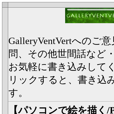
GalleryVentVer
問、その他世間話など
お気軽に書き込みして
リックすると、書き込
す。
【パソコンで絵を描く/