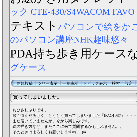
ック CTE-430/S4
WACOM FAV
テキスト
パソコンで絵をか
のパソコン講座NHK趣味悠々
PDA持ち歩き用ケース
グケース
新規投稿
┃
ツリー表示
┃
一覧表示
┃
トピック表示
┃
検索
┃
設定
買ってしまいました。
おひさしぶりです。
散々悩んだあげく、とうとう買ってしまいました『iPAQ1937』・・・
まだ届いていませんが、今から楽しみです。
絵の描き方など、またここに来て質問するかもしれません。。
そのときはよろしくお願いしますm(_ _)m