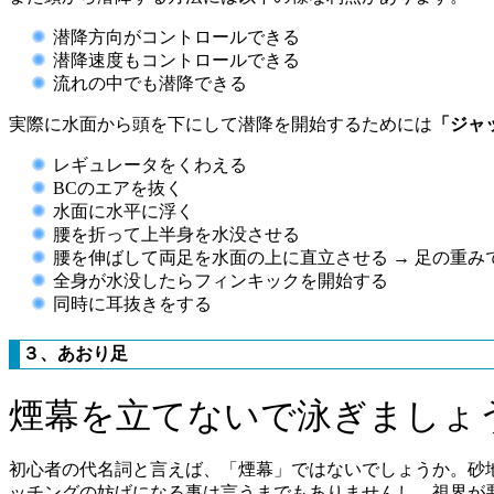
潜降方向がコントロールできる
潜降速度もコントロールできる
流れの中でも潜降できる
実際に水面から頭を下にして潜降を開始するためには
「ジャ
レギュレータをくわえる
BCのエアを抜く
水面に水平に浮く
腰を折って上半身を水没させる
腰を伸ばして両足を水面の上に直立させる → 足の重み
全身が水没したらフィンキックを開始する
同時に耳抜きをする
３、あおり足
煙幕を立てないで泳ぎましょ
初心者の代名詞と言えば、「煙幕」ではないでしょうか。砂
ッチングの妨げになる事は言うまでもありませんし、視界が