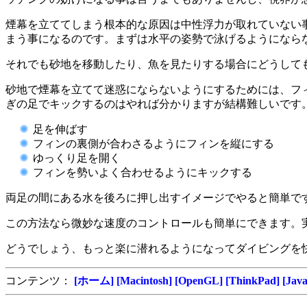
煙幕を立ててしまう根本的な原因は中性浮力が取れていない
まう事になるのです。まずは水平の姿勢で泳げるようになら
それでも砂地を移動したり、魚を見たりする場合にどうして
砂地で煙幕を立てて迷惑にならないようにするためには、フ
ぎの足でキックするのはやれば分かりますが結構難しいです
足を伸ばす
フィンの裏側が合わさるようにフィンを縦にする
ゆっくり足を開く
フィンを勢いよく合わせるようにキックする
両足の間にある水を後ろに押し出すイメージでやると簡単で
この方法なら微妙な速度のコントロールも簡単にできます。
どうでしょう、もっと楽に潜れるようになってダイビングを
コンテンツ：
[ホーム]
[Macintosh]
[OpenGL]
[ThinkPad]
[Java