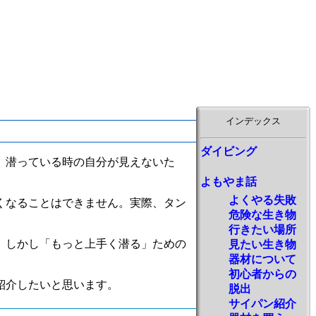
インデックス
ダイビング
。潜っている時の自分が見えないた
よもやま話
よくやる失敗
くなることはできません。実際、タン
危険な生き物
行きたい場所
。しかし「もっと上手く潜る」ための
見たい生き物
器材について
初心者からの
紹介したいと思います。
脱出
サイパン紹介