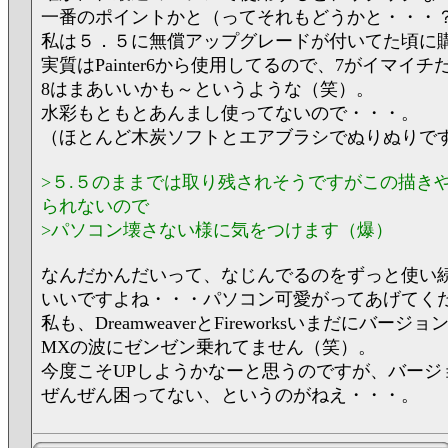
一番のポイントかと（ってそれもどうかと・・・
私は５．５に無償アップグレードが付いてた頃に
実質はPainter6から使用してるので、7がイマイ
8はまあいいかも～というような（笑）。
水彩もともとあんまし使ってないので・・・。
（ほとんど木炭ソフトとエアブラシでぬりぬりで
>５.５のままでは取り残されそうですがこの描き
られないので
>パソコン壊さない様に気をつけます（爆）
なんだかんだいって、なじんでるのをずっと使い
いいですよね・・・パソコン可愛がってあげてく
私も、DreamweaverとFireworksいまだにバージ
MXの波にゼンゼン乗れてません（笑）。
今度こそUPしようかなーと思うのですが、バージ
ぜんぜん困ってない、というのがねえ・・・。