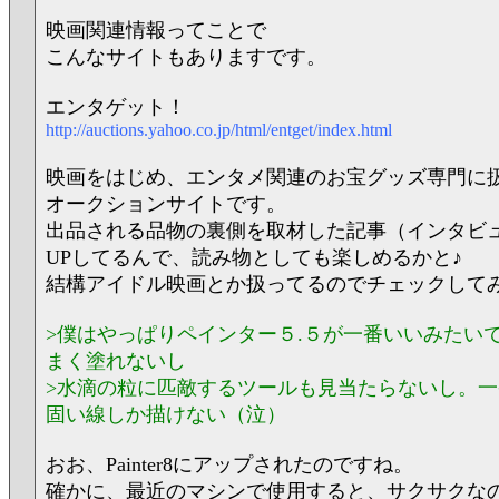
映画関連情報ってことで
こんなサイトもありますです。
エンタゲット！
http://auctions.yahoo.co.jp/html/entget/index.html
映画をはじめ、エンタメ関連のお宝グッズ専門に
オークションサイトです。
出品される品物の裏側を取材した記事（インタビ
UPしてるんで、読み物としても楽しめるかと♪
結構アイドル映画とか扱ってるのでチェックしてみ
>僕はやっぱりペインター５.５が一番いいみたい
まく塗れないし
>水滴の粒に匹敵するツールも見当たらないし。
固い線しか描けない（泣）
おお、Painter8にアップされたのですね。
確かに、最近のマシンで使用すると、サクサクな