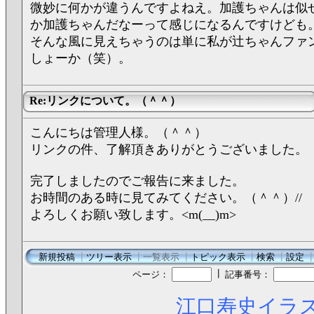
微妙に何かが違うんですよねえ。加護ちゃんは似
か加護ちゃんだなーって感じになるんですけども
そんな風に見えちゃうのは単に私が辻ちゃんファ
しょーか（笑）。
Re:リンクについて。（＾＾）
こんにちは管理人様。（＾＾）
リンクの件、了解頂きありがとうございました。
完了しましたのでご報告に来ました。
お時間のある時に見てみてください。（＾＾）//
よろしくお願い致します。<m(__)m>
新規投稿
┃
ツリー表示
┃
一覧表示
┃
トピック表示
┃
検索
┃
設定
┃
ページ：
記事番号：
江口寿史イラス