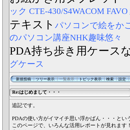
ック CTE-430/S4
WACOM FAV
テキスト
パソコンで絵をか
のパソコン講座NHK趣味悠々
PDA持ち歩き用ケース
グケース
新規投稿
┃
ツリー表示
┃
一覧表示
┃
トピック表示
┃
検索
┃
設定
Re:はじめまして・・・
追記です。
PDAの使い方がイマイチ思い浮かばん・・・とい
このページで、いろんな活用レポートが見れます