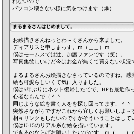
れないので
パソコン壊さない様に気をつけます（爆）
まるまるさんはじめまして。
お絵描きさんねっとわ～くさんから来ました。
ディアリスと申しまっす。ｍ（＿＿）ｍ
僕はモームスでは辻、加護ファンです（笑）。
写真集欲しいけど今はお金が無くて買えない状況
まるまるさんお絵描きなさっているのですね。感
絵も可愛らしいくて気に入りました。
僕は5年ぶりにネット復帰したてで、HPも最近作
心者なもんで（＾＾；
同じような絵を書く人をを探し回ってます。＾＾
突然さながらですがこれから宜しくお願いしま～
相互リンクもしたいのですがそういうことはして
僕はU-15のリアル系な絵を描いています。
できるのならばお願いしたいでのす。ｍ（＿＿）