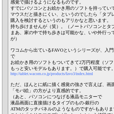
感覚で描けるようになるものです。
すでにパソコンとお絵かき用のソフトを持ってい
マウスだと描きにくい、というのでしたら「タブ
購入を検討するというのもアリかなと思います。
持ち歩けませんが（笑）。（ノートパソコンとタ
まあ、家の中で持ち歩きは可能かな、いや外行っ
が）
ワコムから出ているFAVOというシリーズが、入
で
お絵かき用のソフトもついてきて2万円程度（ソフ
もっと安いモデルもあります。）で購入可能です
http://tablet.wacom.co.jp/products/favo3/index.html
ただ、ほんとに紙に描く感覚の強さで言えば、画
「モバ絵」の方がより直感的です。
（あと、パソコンにつなげる液晶モニターで
液晶画面に直接描けるタイプのもの‐銀行の
ATMのタッチパネルのようなものですが‐もありま