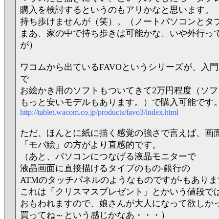
購入を検討するというのもアリかなと思います。
持ち歩けませんが（笑）。（ノートパソコンとタ
まあ、家の中で持ち歩きは可能かな、いや外行っ
が）
ワコムから出ているFAVOというシリーズが、入
で
お絵かき用のソフトもついてきて2万円程度（ソフ
もっと安いモデルもあります。）で購入可能です
http://tablet.wacom.co.jp/products/favo3/index.html
ただ、ほんとに紙に描く感覚の強さで言えば、画
「モバ絵」の方がより直感的です。
（あと、パソコンにつなげる液晶モニターで
液晶画面に直接描けるタイプのもの‐銀行の
ATMのタッチパネルのようなものですが‐もありま
これは「クリスマスプレゼント」とかいう値段で
おもわれますので、娘さんが大人になって欲しか
買ってね～という感じかなあ・・・）