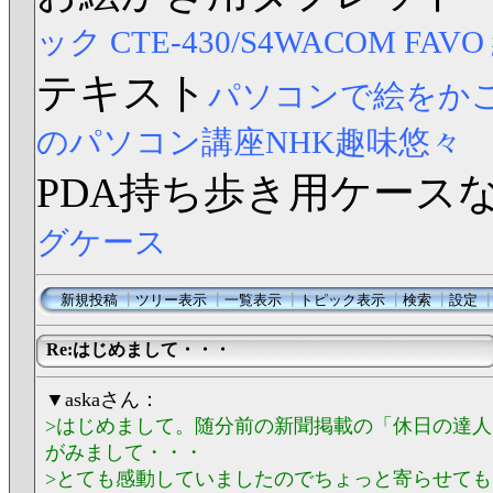
ック CTE-430/S4
WACOM FAV
テキスト
パソコンで絵をか
のパソコン講座NHK趣味悠々
PDA持ち歩き用ケース
グケース
新規投稿
┃
ツリー表示
┃
一覧表示
┃
トピック表示
┃
検索
┃
設定
Re:はじめまして・・・
▼askaさん：
>はじめまして。随分前の新聞掲載の「休日の達
がみまして・・・
>とても感動していましたのでちょっと寄らせて