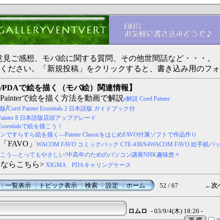
ertへのご意見ご感想、モバ絵に関する質問、その他世間話など・・・。
ください。「新規投稿」をクリックすると、書き込み用のフォ
/PDAで絵を描く（モバ絵）関連情報】
Painterで絵を描く方法を動画で解説
e解説 Corel Painter
/
本語版
Corel Painter Essentials 2 日本語版 ガイドブック付
l Painter 8 日本語版店頭アップグレード
c・Essentialsで絵を描こう！
すらすら絵を描く―Painter ClassicをはじめFAVO付属ソフトで作品作り
「FAVO」
WACOM FAVO コミックパック CTE-430/S4
WACOM FAVO 絵手紙パ
こう―とってもやさしい!中高年のためのパソコン講座NHK趣味悠々
スならこちら>
XIGMA PDAキャリングケース
┃
一覧表示
┃
トピック表示
┃
検索
┃
設定
┃
ホーム
52 / 67
←次
ロムロ
- 03/9/4(木) 18:26 -