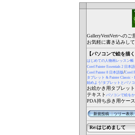
GalleryVentV
お気軽に書き込みして
【パソコンで絵を描く
はじめての人物画レッスン帳
Corel Painter Essentials 2 日
/
Corel Painter 8 日本語版
Core
タブレット & Painter Classi
始めよう!タブレットとパソコンで
お絵かき用タブレット
テキスト
パソコンで絵をか
PDA持ち歩き用ケー
新規投稿
┃
ツリー表示
Re:はじめまして