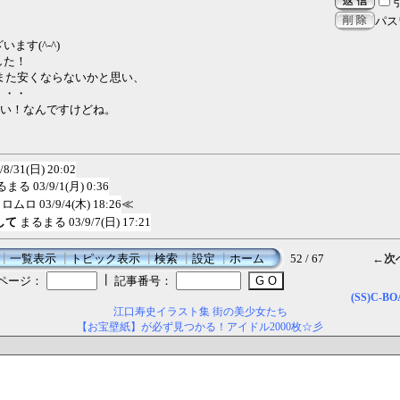
パス
ます(^-^)
した！
がまた安くならないかと思い、
・・・
即買い！なんですけどね。
/8/31(日) 20:02
るまる
03/9/1(月) 0:36
ロムロ
03/9/4(木) 18:26
≪
して
まるまる
03/9/7(日) 17:21
┃
一覧表示
┃
トピック表示
┃
検索
┃
設定
┃
ホーム
52 / 67
←次
┃
ページ：
記事番号：
(SS)C-B
江口寿史イラスト集 街の美少女たち
【お宝壁紙】が必ず見つかる！アイドル2000枚☆彡