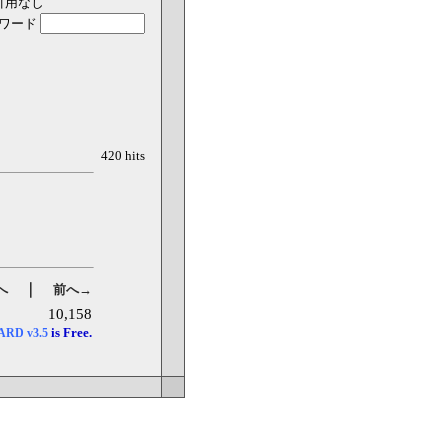
引用なし
ワード
420 hits
｜
へ
前へ→
10,158
is Free.
OARD
v3.5