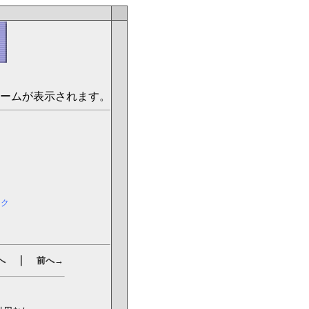
ームが表示されます。
ック
｜
へ
前へ→